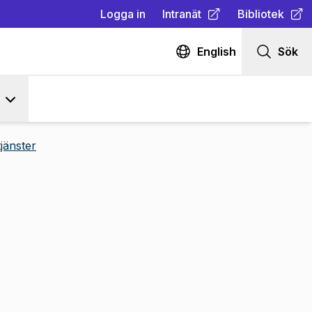
Logga in
Intranät
Bibliotek
(
Öppnas i ny flik
(
Öppnas i ny fl
)
English
Sök
jänster