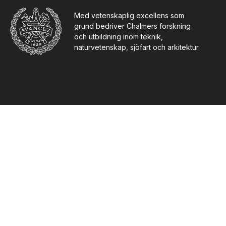
Med vetenskaplig excellens som
grund bedriver Chalmers forskning
och utbildning inom teknik,
naturvetenskap, sjöfart och arkitektur.