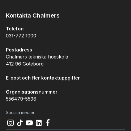
Kontakta Chalmers
Telefon
031-772 1000
Postadress
Chalmers tekniska högskola
412 96 Göteborg
E-post och fler kontaktuppgifter
Organisationsnummer
556479-5598
Sociala medier
Instagram
(
Öppnas i ny flik
Tiktok
(
Öppnas i ny flik
Youtube
(
Öppnas i ny flik
LinkedIn
(
Öppnas i ny flik
)
Facebook
(
Öppnas i ny flik
)
)
)
)