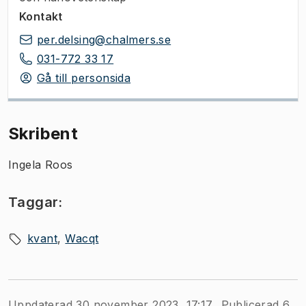
Kontakt
per.delsing@chalmers.se
031-772 33 17
Gå till personsida
Skribent
Ingela Roos
Taggar:
kvant
Wacqt
Uppdaterad 30 november 2023, 17:17
Publicerad 6