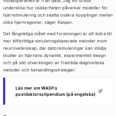
modellparametrar från data. Jag vill också
undersöka hur osäkerheten påverkar modeller för
hjärnstimulering och skatta osäkra kopplingar mellan
olika hjärnregioner, säger Kasper.
Det långsiktiga målet med forskningen är att bidra till
mer tillförlitliga simuleringsbaserade metoder inom
neurovetenskap, där datorsimuleringar kan stödja
studier av hjärnans dynamik, experimentell design
och på sikt utvecklingen av framtida diagnostiska
metoder och behandlingsstrategier.
Läs mer om WASP:s
(
Öppnas i ny flik
)
postdoktorsstipendium (på engelska)