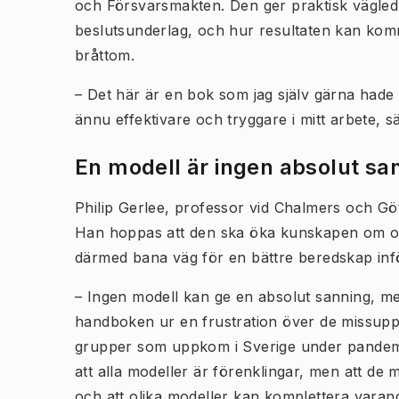
och Försvarsmakten. Den ger praktisk vägle
beslutsunderlag, och hur resultaten kan komm
bråttom.
– Det här är en bok som jag själv gärna hade
ännu effektivare och tryggare i mitt arbete, 
En modell är ingen absolut sa
Philip Gerlee, professor vid Chalmers och Gö
Han hoppas att den ska öka kunskapen om ol
därmed bana väg för en bättre beredskap inf
– Ingen modell kan ge en absolut sanning, m
handboken ur en frustration över de missuppf
grupper som uppkom i Sverige under pandemin
att alla modeller är förenklingar, men att de m
och att olika modeller kan komplettera varand