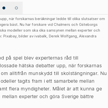
p, när forskarnas beräkningar ledde till olika slutsatser om
ungera bäst. Nu har forskare vid Chalmers och Göteborgs
tiska modeller som ska öka samsynen mellan experter och
o: Pixabay, bilder av ivabalk, Derek Wolfgang, Alexandra
d på spel blev experternas råd till
blossade hätska debatter upp, när forskarnas
r om alltifrån munskydd till skolstängningar. Nu
eller tagits fram i ett samarbete mellan
mt flera myndigheter. Målet är att kunna ge
 mellan experter och göra Sverige bättre