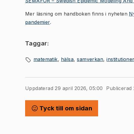
SEMAFOR – Swedish Epidemic Modeling And
Mer läsning om handboken finns i nyheten
N
pandemier
.
Taggar:
matematik
hälsa
samverkan
institution
Uppdaterad 29 april 2026, 05:00
Publicerad 
Tyck till om sidan