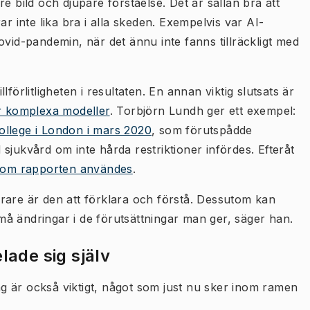
e bild och djupare förståelse. Det är sällan bra att
ar inte lika bra i alla skeden. Exempelvis var AI-
ovid-pandemin, när det ännu inte fanns tillräckligt med
förlitligheten i resultaten. En annan viktig slutsats är
för komplexa modeller
. Torbjörn Lundh ger ett exempel:
ollege i London i mars 2020
, som förutspådde
sjukvård om inte hårda restriktioner infördes. Efteråt
bakom rapporten användes
.
rare är den att förklara och förstå. Dessutom kan
 små ändringar i de förutsättningar man ger, säger han.
lade sig själv
ing är också viktigt, något som just nu sker inom ramen