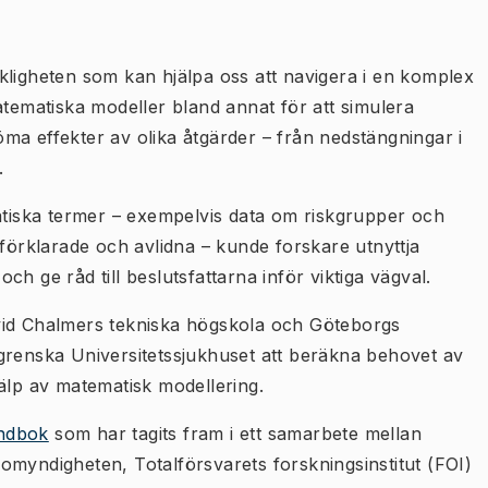
kligheten som kan hjälpa oss att navigera i en komplex
matiska modeller bland annat för att simulera
ma effekter av olika åtgärder – från nedstängningar i
.
matiska termer – exempelvis data om riskgrupper och
kförklarade och avlidna – kunde forskare utnyttja
h ge råd till beslutsfattarna inför viktiga vägval.
vid Chalmers tekniska högskola och Göteborgs
grenska Universitetssjukhuset att beräkna behovet av
älp av matematisk modellering.
ndbok
som har tagits fram i ett samarbete mellan
omyndigheten, Totalförsvarets forskningsinstitut (FOI)