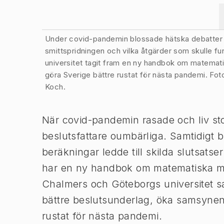
Bild 1 av 2
Under covid-pandemin blossade hätska debatter up
smittspridningen och vilka åtgärder som skulle f
universitet tagit fram en ny handbok om matema
göra Sverige bättre rustat för nästa pandemi. Fot
Koch.
När covid-pandemin rasade och liv sto
beslutsfattare oumbärliga. Samtidigt 
beräkningar ledde till skilda slutsatse
har en ny handbok om matematiska mod
Chalmers och Göteborgs universitet sa
bättre beslutsunderlag, öka samsynen
rustat för nästa pandemi.