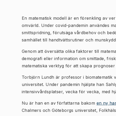
En matematisk modell är en förenkling av ver
omvärld. Under covid-pandemin användes mate
smittspridning, förutsäga vårdbehov och bedö
samhället till handtvättsrutiner och munskydd
Genom att översätta olika faktorer till mate
demografi eller information om smittade, fris
matematiska verktyg för att skapa prognoser oc
Torbjörn Lundh är professor i biomatematik 
universitet. Under pandemin hjälpte han Sahl
intensivvårdsplatser, vecka för vecka, med hj
Nu är han en av författarna bakom
en ny ha
Chalmers och Göteborgs universitet, Folkhäls