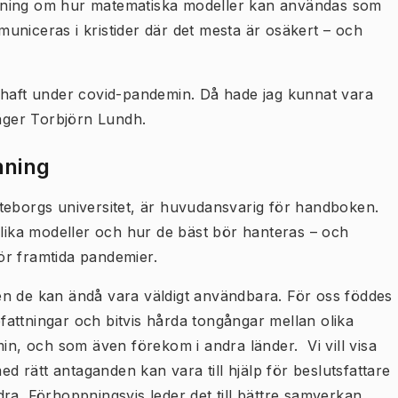
dning om hur matematiska modeller kan användas som
uniceras i kristider där det mesta är osäkert – och
 haft under covid-pandemin. Då hade jag kunnat vara
säger Torbjörn Lundh.
nning
teborgs universitet, är huvudansvarig för handboken.
ika modeller och hur de bäst bör hanteras – och
ör framtida pandemier.
en de kan ändå vara väldigt användbara. För oss föddes
attningar och bitvis hårda tongångar mellan olika
, och som även förekom i andra länder. Vi vill visa
ed rätt antaganden kan vara till hjälp för beslutsfattare
ra. Förhoppningsvis leder det till bättre samverkan