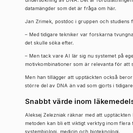
undersökning av DNA. Det är förutsättningen 
datamängder som det är fråga om här.
Jan Zrimek, postdoc i gruppen och studiens för
– Med tidigare tekniker var forskarna tvungn
det skulle söka efter.
– Men tack vare AI lär sig nu systemet på egen
motivkombinationer som är relevanta för att s
Men han tillägger att upptäckten också beror 
större del av DNA än vad som gjorts i tidigare
Snabbt värde inom l​äkemedels
Aleksej Zelezniak räknar med att upptäckten 
metoden kan bli ett viktigt verktyg inom flera
systembiologi, medicin och bioteknologi.