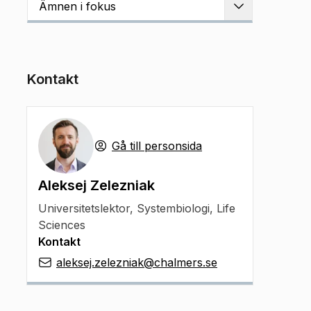
Ämnen i fokus
Utvidga
Kontakt
Gå till personsida
Aleksej Zelezniak
Universitetslektor
,
Systembiologi, Life
Sciences
Kontakt
aleksej.zelezniak@chalmers.se