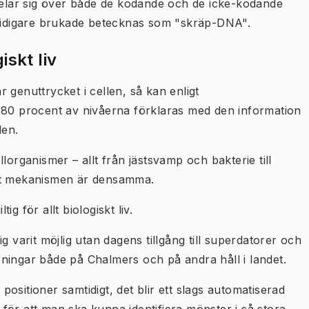
rdelar sig över både de kodande och de icke-kodande
 tidigare brukade betecknas som "skräp-DNA".
iskt liv
 genuttrycket i cellen, så kan enligt
 80 procent av nivåerna förklaras med den information
den.
lorganismer – allt från jästsvamp och bakterie till
att mekanismen är densamma.
ig för allt biologiskt liv.
g varit möjlig utan dagens tillgång till superdatorer och
ningar både på Chalmers och på andra håll i landet.
 positioner samtidigt, det blir ett slags automatiserad