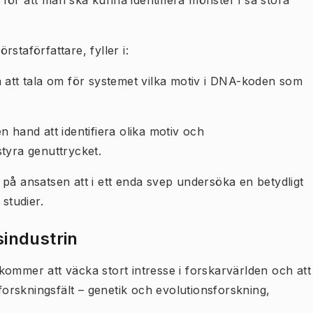
för att man ska kunna identifiera mönster i så stora
staförfattare, fyller i:
a att tala om för systemet vilka motiv i DNA-koden som
 hand att identifiera olika motiv och
tyra genuttrycket.
på ansatsen att i ett enda svep undersöka en betydligt
 studier.
industrin
kommer att väcka stort intresse i forskarvärlden och att
 forskningsfält – genetik och evolutionsforskning,