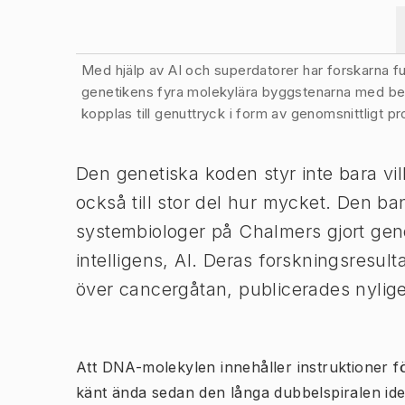
Bild 1 av 2
Med hjälp av AI och superdatorer har forskarna 
genetikens fyra molekylära byggstenarna med bet
kopplas till genuttryck i form av genomsnittligt p
​Den genetiska koden styr inte bara vi
också till stor del hur mycket. Den ba
systembiologer på Chalmers gjort genom
intelligens, AI. Deras forskningsresult
över cancergåtan, publicerades nylig
Att DNA-molekylen innehåller instruktioner för
känt ända sedan den långa dubbelspiralen iden