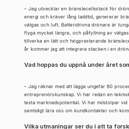
–
Jag utvecklar en bränslecellsstack för dröna
energi och kräver lång laddtid, genererar bräns
vätgas och luft. Batteridrivna drönare är tun
flyga mycket längre, och påfyllning av vätgas 
tillverka en lätt och högpresterande bränslec
år kommer jag att integrera stacken i en drö
Vad hoppas du uppnå under året so
–
Jag räknar med att lägga ungefär 80 procen
entreprenörskunskap. Vi har redan en teknis
testa marknadspotential. Vi har milstolpar vi
samtidigt lära oss om kundkontakter och komm
Vilka utmaningar ser du i att ta fors