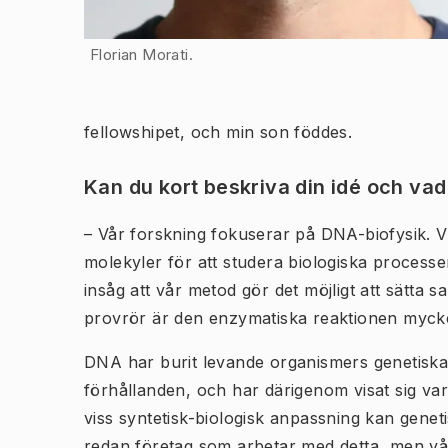
Florian Morati.
fellowshipet, och min son föddes.
Kan du kort beskriva din idé och va
– Vår forskning fokuserar på DNA-biofysik. 
molekyler för att studera biologiska proces
insåg att vår metod gör det möjligt att sätta 
provrör är den enzymatiska reaktionen mycket
DNA har burit levande organismers genetiska 
förhållanden, och har därigenom visat sig vara
viss syntetisk-biologisk anpassning kan geneti
redan företag som arbetar med detta, men vå