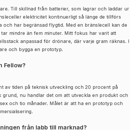
re. Till skillnad från batterier, som lagrar och laddar ur
leceller elektricitet kontinuerligt så länge de tillförs
ga och har begränsad flygtid. Med en bränslecell kan de
tar mindre än fem minuter. Mitt fokus har varit att
ellsstack anpassad för drönare, där varje gram räknas. I
nare och bygga en prototyp.
m Fellow?
t av tiden på teknisk utveckling och 20 procent på
k grund, nu handlar det om att utveckla en produkt och
d sex och tio månader. Målet är att ha en prototyp och
ersialisering.
kningen från labb till marknad?