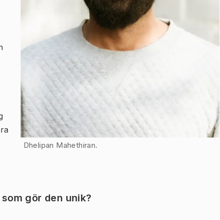
n
m
g
ara
Dhelipan Mahethiran.
d som gör den unik?