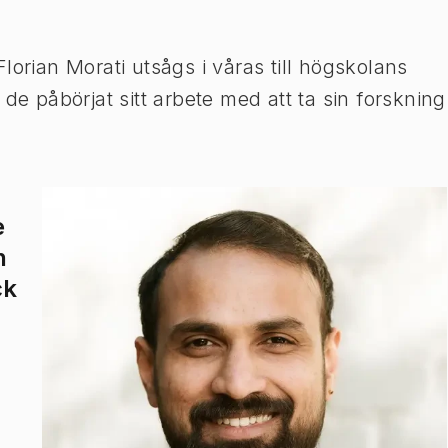
lorian Morati utsågs i våras till högskolans
de påbörjat sitt arbete med att ta sin forskning
e
n
ck