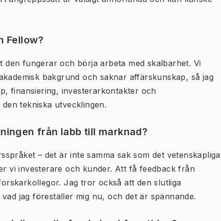
m Fellow?
tt den fungerar och börja arbeta med skalbarhet. Vi
 akademisk bakgrund och saknar affärskunskap, så jag
, finansiering, investerarkontakter och
m den tekniska utvecklingen.
kningen från labb till marknad?
ärsspråket
– d
et är inte samma sak som det vetenskapliga
er vi investerare och kunder. Att få feedback från
forskarkollegor. Jag tror också att den slutliga
 vad jag föreställer mig nu, och det är spännande.