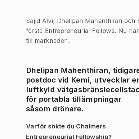
Bild 1 av 1
Sajid Alvi, Dhelipan Mahenthiran och F
första Entrepreneurial Fellows. Nu har 
till marknaden.
Dhelipan Mahenthiran, tidigar
postdoc vid Kemi, utvecklar e
luftkyld vätgasbränslecellsta
för portabla tillämpningar
såsom drönare.
Varför sökte du Chalmers
Entrepreneurial Fellowship?