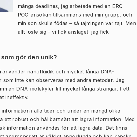
många deadlines, jag arbetade med en ERC
POC-ansökan tillsammans med min grupp, och
min son skulle födas – så tajmingen var tajt. Men
allt löste sig – vi fick anslaget, jag fick
d som gör den unik?
Vi använder nanofluidik och mycket långa DNA-
ser som inte kan observeras med andra metoder. Jag
samman DNA-molekyler till mycket långa strängar. I ett
 ineffektiv.
information i alla tider och under en mängd olika
 ett robust och hållbart sätt att lagra information. Med
sk information användas för att lagra data. Det finns
rt angreppssätt är väldigt annorlunda och kan kanske