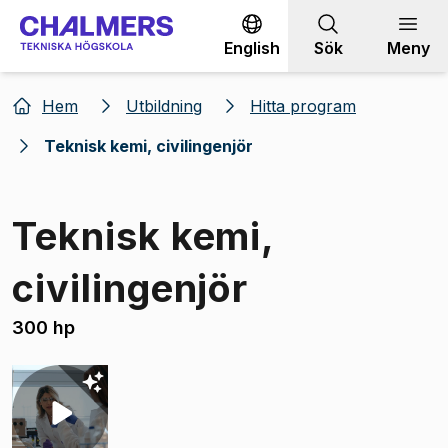
Gå till innehållet
English
Sök
Meny
Hem
Utbildning
Hitta program
Teknisk kemi, civilingenjör
Teknisk kemi,
civilingenjör
300 hp
Bild 1 av 2