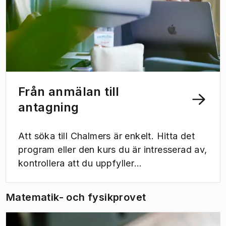
Från anmälan till
antagning
Att söka till Chalmers är enkelt. Hitta det
program eller den kurs du är intresserad av,
kontrollera att du uppfyller
behörighetskraven och skicka in din
anmälan. Här hittar du information om
Matematik- och fysikprovet
ansökningsperioder och hur du ansöker.
(
Öppnas i ny flik
)