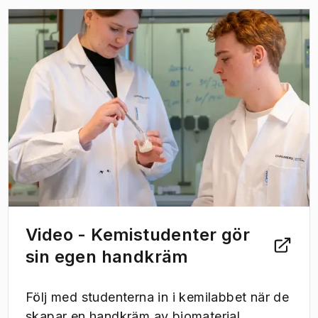
(
Öppnas i ny flik
)
Video - Kemistudenter gör
sin egen handkräm
Följ med studenterna in i kemilabbet när de
skapar en handkräm av biomaterial.