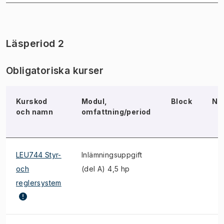
Läsperiod 2
Obligatoriska kurser
Kurskod
Modul,
Block
No
och namn
omfattning/period
LEU744 Styr-
Inlämningsuppgift
och
(del A) 4,5 hp
reglersystem