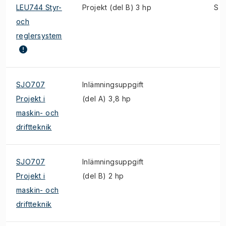
LEU744 Styr-
Projekt (del B) 3 hp
S
och
reglersystem
SJO707
Inlämningsuppgift
Projekt i
(del A) 3,8 hp
maskin- och
driftteknik
SJO707
Inlämningsuppgift
Projekt i
(del B) 2 hp
maskin- och
driftteknik