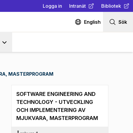
Logga in
Intranät
Bibliotek
(
Öppnas i ny flik
(
Öppnas i ny fl
)
English
Sök
ARA, MASTERPROGRAM
SOFTWARE ENGINEERING AND
TECHNOLOGY - UTVECKLING
OCH IMPLEMENTERING AV
MJUKVARA, MASTERPROGRAM