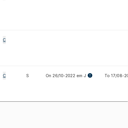
C
C
S
On 26/10-2022 em J
To 17/08-2