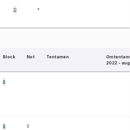
D
*
Block
Not
Tentamen
Omtentame
2022 - aug
B
B
S