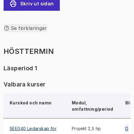
Skriv ut sidan
Se förklaringar
HÖSTTERMIN
Läsperiod 1
Valbara kurser
Kurskod och namn
Modul,
Blo
omfattning/period
SEE040 Ledarskap för
Projekt 2,5 hp
D