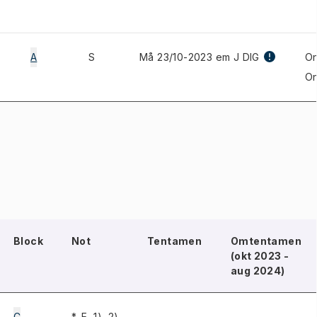
A
S
Må 23/10-2023 em J DIG
On
On
Block
Not
Tentamen
Omtentamen
(okt 2023 -
aug 2024)
C
*, E, 1), 2)