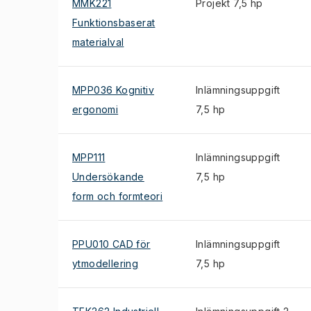
MMK221
Projekt 7,5 hp
Funktionsbaserat
materialval
MPP036 Kognitiv
Inlämningsuppgift
ergonomi
7,5 hp
MPP111
Inlämningsuppgift
Undersökande
7,5 hp
form och formteori
PPU010 CAD för
Inlämningsuppgift
ytmodellering
7,5 hp