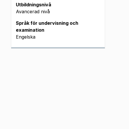
Utbildningsnivå
Avancerad nivå
Språk för undervisning och
examination
Engelska
mtentamen (okt
23 - aug 2024)
ntakta examinator
 22/08-2024 em J DIG
 04/01-2024 em J
 20/08-2024 em J