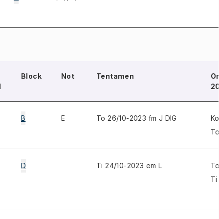
Block
Not
Tentamen
O
d
20
B
E
To 26/10-2023 fm J DIG
Ko
To
D
Ti 24/10-2023 em L
To
Ti