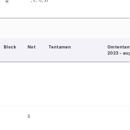
Block
Not
Tentamen
Omtentam
2023 - au
S