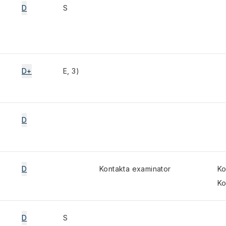
D
S
D+
E, 3)
D
D
Kontakta examinator
Ko
Ko
D
S