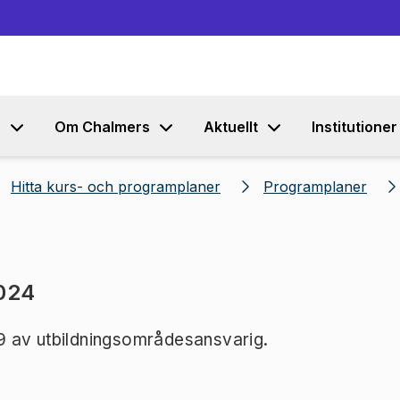
Gå till innehållet
s
Om Chalmers
Aktuellt
Institutioner
Hitta kurs- och programplaner
Programplaner
2024
9 av utbildningsområdesansvarig.