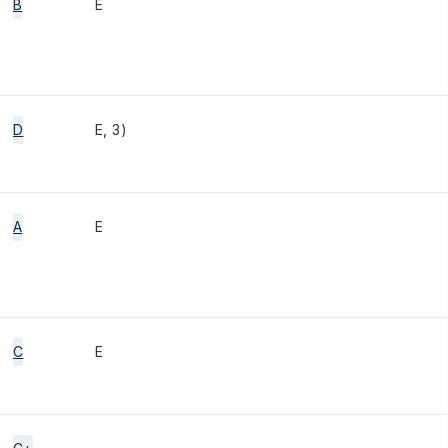
B
E
D
E, 3)
A
E
C
E