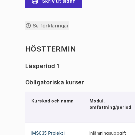
Skriv ut sidan
Se förklaringar
HÖSTTERMIN
Läsperiod 1
Obligatoriska kurser
Kurskod och namn
Modul,
omfattning/period
IMS035 Projekt i
Inlämningsuppgift