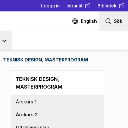
Logga in
Intranät
Bibliotek
(
Öppnas i ny flik
(
Öppnas i ny fl
)
English
Sök
TEKNISK DESIGN, MASTERPROGRAM
TEKNISK DESIGN,
MASTERPROGRAM
Årskurs 1
Årskurs 2
Utbildningsplan