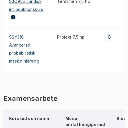
SJO955 Juridisk
Tentamen 7,5 hp
introduktionskurs
SSY316
Projekt 7,5 hp
B
Avancerad
probabilistisk
maskininlärning
Examensarbete
Kurskod och namn
Modul,
Bloc
omfattning/period