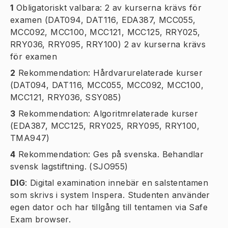
1
Obligatoriskt valbara: 2 av kurserna krävs för
examen (DAT094, DAT116, EDA387, MCC055,
MCC092, MCC100, MCC121, MCC125, RRY025,
RRY036, RRY095, RRY100) 2 av kurserna krävs
för examen
2
Rekommendation: Hårdvarurelaterade kurser
(DAT094, DAT116, MCC055, MCC092, MCC100,
MCC121, RRY036, SSY085)
3
Rekommendation: Algoritmrelaterade kurser
(EDA387, MCC125, RRY025, RRY095, RRY100,
TMA947)
4
Rekommendation: Ges på svenska. Behandlar
svensk lagstiftning. (SJO955)
DIG
:
Digital examination innebär en salstentamen
som skrivs i system Inspera. Studenten använder
egen dator och har tillgång till tentamen via Safe
Exam browser.