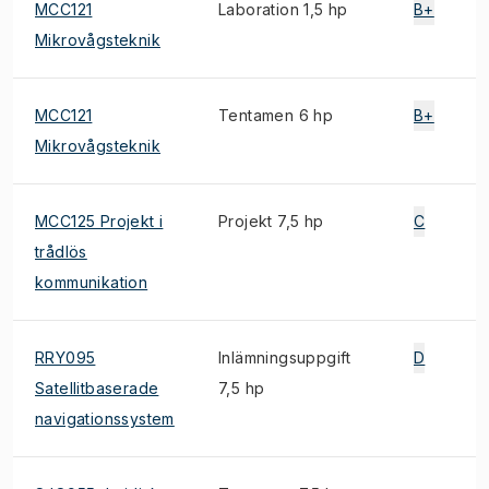
MCC121
Laboration 1,5 hp
B+
Mikrovågsteknik
MCC121
Tentamen 6 hp
B+
Mikrovågsteknik
MCC125 Projekt i
Projekt 7,5 hp
C
trådlös
kommunikation
RRY095
Inlämningsuppgift
D
Satellitbaserade
7,5 hp
navigationssystem