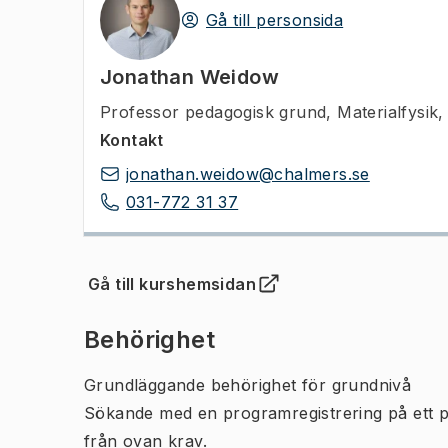
Gå till personsida
Jonathan Weidow
Professor pedagogisk grund
,
Materialfysik
Kontakt
jonathan.weidow@chalmers.se
031-772 31 37
Gå till kurshemsidan
(
Öppnas i ny flik
)
Behörighet
Grundläggande behörighet för grundnivå
Sökande med en programregistrering på ett 
från ovan krav.