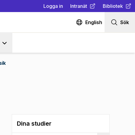
Logga in
Intranät
Bibliotek
(
Öppnas i ny flik
(
Öppnas i ny fl
)
English
Sök
sik
Dina studier