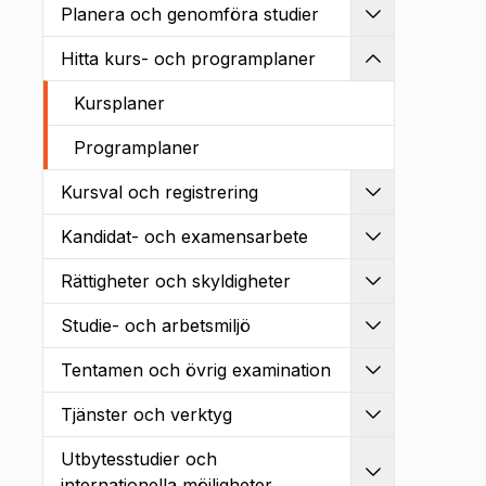
Planera och genomföra studier
Utvidga
Hitta kurs- och programplaner
Kollapsa
Kursplaner
Programplaner
Kursval och registrering
Utvidga
Kandidat- och examensarbete
Utvidga
Rättigheter och skyldigheter
Utvidga
Studie- och arbetsmiljö
Utvidga
Tentamen och övrig examination
Utvidga
Tjänster och verktyg
Utvidga
Utbytesstudier och
Utvidga
internationella möjligheter