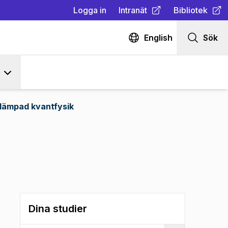
Logga in
Intranät
Bibliotek
(
Öppnas i ny flik
(
Öppnas i ny fl
)
English
Sök
llämpad kvantfysik
Dina studier