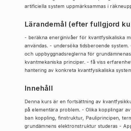
artificiella system uppmärksammas i räkneupp
Lärandemål (efter fullgjord k
- beräkna energinivåer för kvantfysikaliska
användas. - undersöka tidsberoende system. 
och uppbyggnadsreglerna för grundämnenas pe
kvantmekaniska principer. - få viss erfarenhet
hantering av konkreta kvantfysikaliska syste
Innehåll
Denna kurs är en fortsättning av kvantfysikku
på elementära problem. - Olika kopplingar av 
ban koppling, finstruktur, Pauliprincipen, te
grundämnens elektronstruktur studeras - Ap