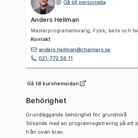
Gå till personsida
Anders Hellman
Masterprogramansvarig
,
Fysik, kemi och b
Kontakt
anders.hellman@chalmers.se
031-772 56 11
Gå till kurshemsidan
(
Öppnas i ny flik
)
Behörighet
Grundläggande behörighet för grundnivå
Sökande med en programregistrering på ett 
från ovan krav.