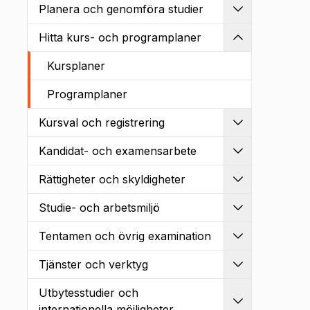
Planera och genomföra studier
Utvidga
Hitta kurs- och programplaner
Kollapsa
Kursplaner
Programplaner
Kursval och registrering
Utvidga
Kandidat- och examensarbete
Utvidga
Rättigheter och skyldigheter
Utvidga
Studie- och arbetsmiljö
Utvidga
Tentamen och övrig examination
Utvidga
Tjänster och verktyg
Utvidga
Utbytesstudier och
Utvidga
internationella möjligheter