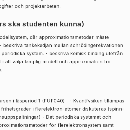
gifter och projektarbeten.
urs ska studenten kunna)
 modellsystem, där approximationsmetoder måste
- beskriva tankekedjan mellan schrödingerekvationen
riodiska system. - beskriva kemisk binding utefrån
 i att välja lämplig modell och approximation för
m.
rsen i läsperiod 1 (FUF040) . - Kvantfysiken tillämpas
frihetsgrader i flerelektron-atomer diskuteras (spinn-
rmsuppspaltningar) - Det periodiska systemet och
proximationsmetoder för flerelektronsystem samt