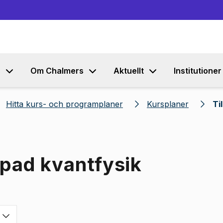
Gå till innehållet
s
Om Chalmers
Aktuellt
Institutioner
Hitta kurs- och programplaner
Kursplaner
Ti
mpad kvantfysik