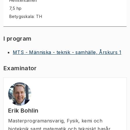
Hemtentamen
7,5 hp
Betygsskala: TH
I program
MTS - Människa - teknik - samhälle, Årskurs 1
Examinator
Erik Bohlin
Masterprogramansvarig
,
Fysik, kemi och
bioteknik samt matematik och tekniskt basår