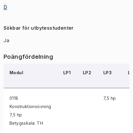
D
Sökbar för utbytesstudenter
Ja
Poängfördelning
Modul
LP1
LP2
LP3
L
0118
7,5 hp
Konstruktionsövning
7,5 hp
Betygsskala: TH