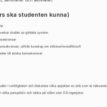
, seminarier och aktiviteter.
urs ska studenten kunna)
pp
verkar studier av globala system.
onsekvenser
nsekvenser, utifrån kunskap om etikteori/moralfilosofi
eder till etiska konsekvenser
dier i verkligheten och diskutera vilka aspekter av etik som är relevanta
ån olika perspektiv och tänka på rollen som GS-ingenjörer.