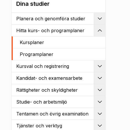
Dina studier
Planera och genomföra studier
Utvidga
Hitta kurs- och programplaner
Kollapsa
Kursplaner
Programplaner
Kursval och registrering
Utvidga
Kandidat- och examensarbete
Utvidga
Rättigheter och skyldigheter
Utvidga
Studie- och arbetsmiljö
Utvidga
Tentamen och övrig examination
Utvidga
Tjänster och verktyg
Utvidga