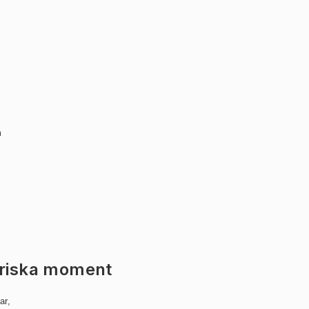
m
oriska moment
ar,