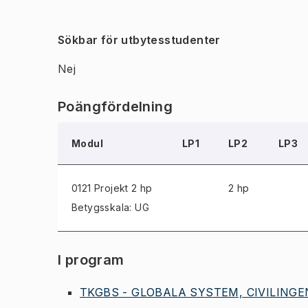
Sökbar för utbytesstudenter
Nej
Poängfördelning
Modul
LP1
LP2
LP3
0121 Projekt
2 hp
2 hp
Betygsskala: UG
I program
TKGBS - GLOBALA SYSTEM, CIVILINGEN