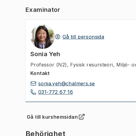
Examinator
Gå till personsida
Sonia Yeh
Professor (N2)
,
Fysisk resursteori, Miljö-
Kontakt
sonia.yeh@chalmers.se
031-772 67 16
Gå till kurshemsidan
(
Öppnas i ny flik
)
Behörighet