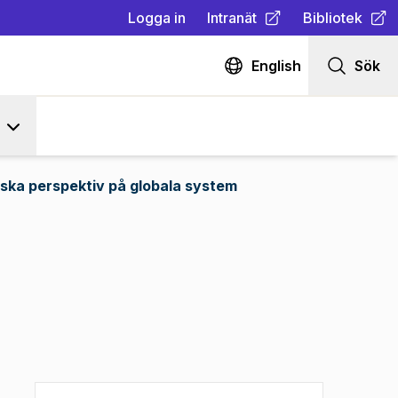
Logga in
Intranät
Bibliotek
(
Öppnas i ny flik
(
Öppnas i ny fl
)
English
Sök
iska perspektiv på globala system