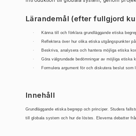
Introduktion till globala system, genom projekt
Lärandemål (efter fullgjord k
·
Känna till och förklara grundläggande etiska begre
·
Reflektera över hur olika etiska utgångspunkter på
·
Beskriva, analysera och hantera möjliga etiska k
·
Göra välgrundade bedömningar av möjliga etiska ko
·
Formulera argument för och diskutera beslut som l
Innehåll
Grundläggande etiska begrepp och principer. Studera fallstu
till globala system och hur de löstes. Eleverna
debatter fr