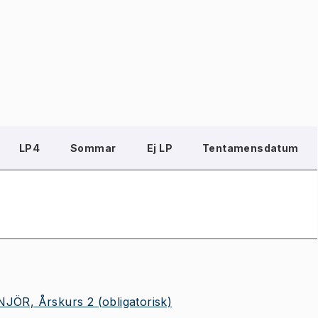
LP4
Sommar
Ej LP
Tentamensdatum
JÖR, Årskurs 2
(obligatorisk)