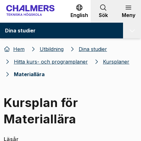
Gå till innehållet
English
Sök
Meny
Dina studier
Hem
Utbildning
Dina studier
Hitta kurs- och programplaner
Kursplaner
Materiallära
Kursplan för
Materiallära
Läsår