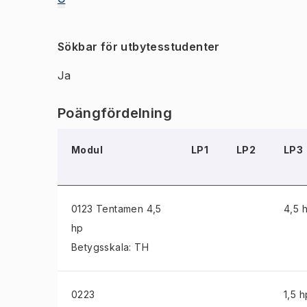
Sökbar för utbytesstudenter
Ja
Poängfördelning
Modul
LP1
LP2
LP3
0123 Tentamen
4,5
4,5 
hp
Betygsskala: TH
0223
1,5 h