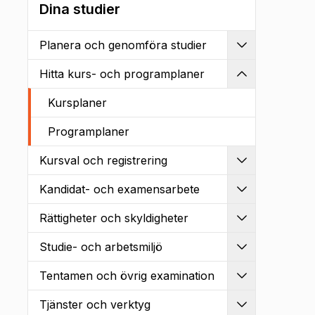
Dina studier
Planera och genomföra studier
Utvidga
Hitta kurs- och programplaner
Kollapsa
Kursplaner
Programplaner
Kursval och registrering
Utvidga
Kandidat- och examensarbete
Utvidga
Rättigheter och skyldigheter
Utvidga
Studie- och arbetsmiljö
Utvidga
Tentamen och övrig examination
Utvidga
Tjänster och verktyg
Utvidga