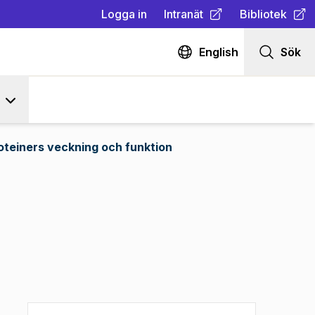
Logga in
Intranät
Bibliotek
(
Öppnas i ny flik
(
Öppnas i ny fl
)
English
Sök
oteiners veckning och funktion