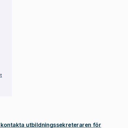
t
 kontakta utbildningssekreteraren för