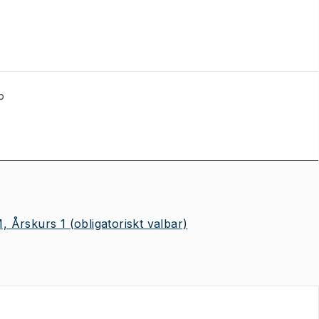
p
 Årskurs 1
(obligatoriskt valbar)