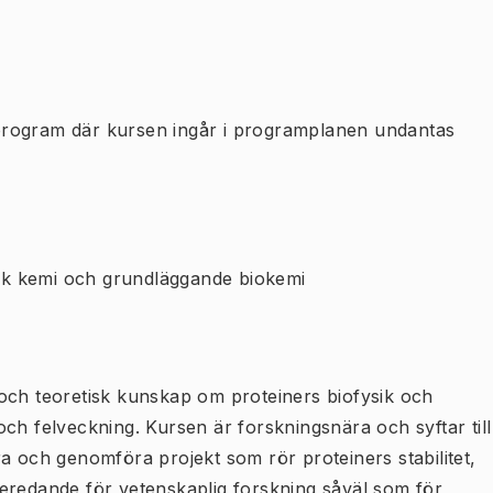
program där kursen ingår i programplanen undantas
lisk kemi och grundläggande biokemi
och teoretisk kunskap om proteiners biofysik och
ch felveckning. Kursen är forskningsnära och syftar till
a och genomföra projekt som rör proteiners stabilitet,
eredande för vetenskaplig forskning såväl som för