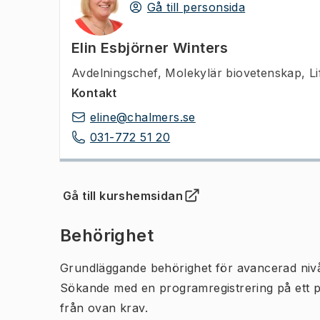
Gå till personsida
Elin Esbjörner Winters
Avdelningschef
,
Molekylär biovetenskap, Li
Kontakt
eline@chalmers.se
031-772 51 20
Gå till kurshemsidan
(
Öppnas i ny flik
)
Behörighet
Grundläggande behörighet för avancerad niv
Sökande med en programregistrering på ett 
från ovan krav.