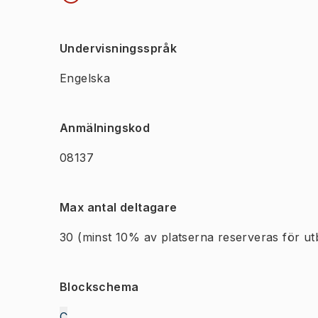
Undervisningsspråk
Engelska
Anmälningskod
08137
Max antal deltagare
30
(minst 10% av platserna reserveras för ut
Blockschema
C