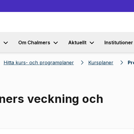
Gå till innehållet
s
Om Chalmers
Aktuellt
Institutioner
Hitta kurs- och programplaner
Kursplaner
Pr
iners veckning och