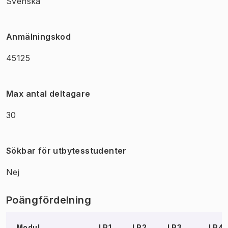
Svenska
Anmälningskod
45125
Max antal deltagare
30
Sökbar för utbytesstudenter
Nej
Poängfördelning
Modul
LP1
LP2
LP3
LP4