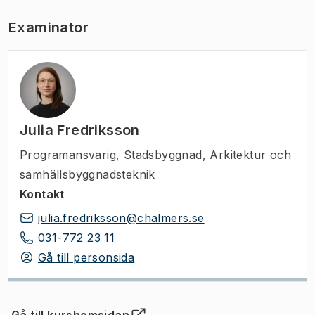
Examinator
Julia Fredriksson
Programansvarig
,
Stadsbyggnad, Arkitektur och
samhällsbyggnadsteknik
Kontakt
julia.fredriksson@chalmers.se
031-772 23 11
Gå till personsida
Gå till kurshemsidan