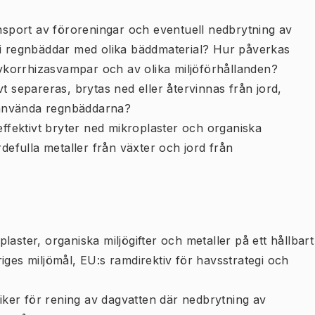
ansport av föroreningar och eventuell nedbrytning av
 i regnbäddar med olika bäddmaterial? Hur påverkas
korrhizasvampar och av olika miljöförhållanden?
t separeras, brytas ned eller återvinnas från jord,
e använda regnbäddarna?
effektivt bryter ned mikroplaster och organiska
defulla metaller från växter och jord från
aster, organiska miljögifter och metaller på ett hållbart
eriges miljömål, EU:s ramdirektiv för havsstrategi och
niker för rening av dagvatten där nedbrytning av