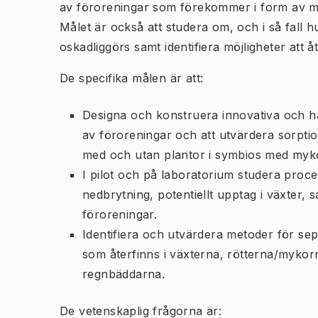
av föroreningar som förekommer i form av mikr
Målet är också att studera om, och i så fall 
oskadliggörs samt identifiera möjligheter att å
De specifika målen är att:
Designa och konstruera innovativa och hål
av föroreningar och att utvärdera sorpti
med och utan plantor i symbios med myk
I pilot och på laboratorium studera proce
nedbrytning, potentiellt upptag i växter, 
föroreningar.
Identifiera och utvärdera metoder för se
som återfinns i växterna, rötterna/mykor
regnbäddarna.
De vetenskaplig frågorna är: