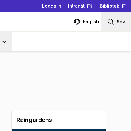
Logga in
Intranät
Bibliotek
(
Öppnas i ny flik
(
Öppnas i ny fl
)
English
Sök
Raingardens