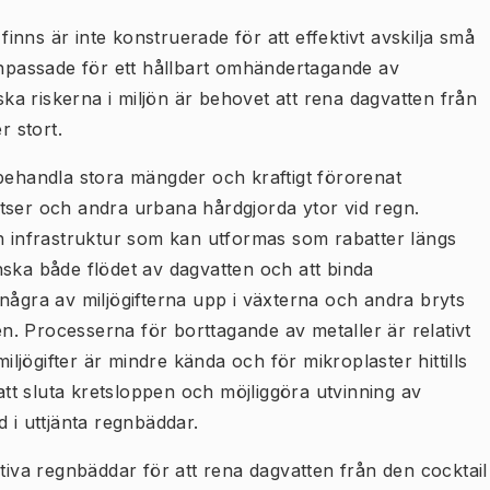
nns är inte konstruerade för att effektivt avskilja små
 anpassade för ett hållbart omhändertagande av
nska riskerna i miljön är behovet att rena dagvatten från
r stort.
 behandla stora mängder och kraftigt förorenat
tser och andra urbana hårdgjorda ytor vid regn.
ön infrastruktur som kan utformas som rabatter längs
nska både flödet av dagvatten och att binda
några av miljögifterna upp i växterna och andra bryts
den. Processerna för borttagande av metaller är relativt
jögifter är mindre kända och för mikroplaster hittills
 att sluta kretsloppen och möjliggöra utvinning av
 i uttjänta regnbäddar.
ativa regnbäddar för att rena dagvatten från den cocktail