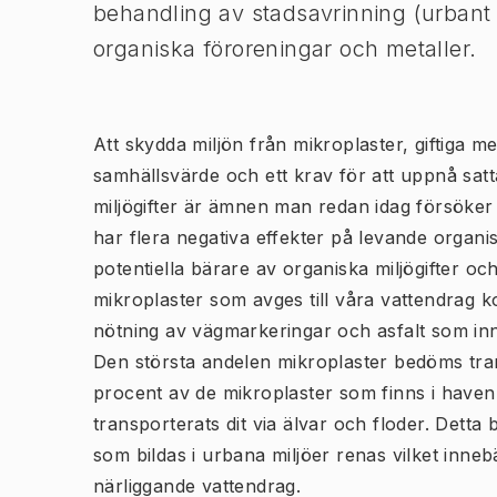
behandling av stadsavrinning (urbant
organiska föroreningar och metaller.
Att skydda miljön från mikroplaster, giftiga me
samhällsvärde och ett krav för att uppnå satta
miljögifter är ämnen man redan idag försöker h
har flera negativa effekter på levande organi
potentiella bärare av organiska miljögifter och
mikroplaster som avges till våra vattendrag
nötning av vägmarkeringar och asfalt som in
Den största andelen mikroplaster bedöms tr
procent av de mikroplaster som finns i have
transporterats dit via älvar och floder. Detta 
som bildas i urbana miljöer renas vilket inneb
närliggande vattendrag.