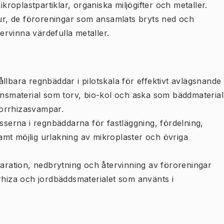
oplastpartiklar, organiska miljögifter och metaller.
hur, de föroreningar som ansamlats bryts ned och
tervinna värdefulla metaller.
lbara regnbäddar i pilotskala för effektivt avlägsnande
onsmaterial som torv, bio-kol och aska som bäddmaterial
orrhizasvampar.
sserna i regnbäddarna för fastläggning, fördelning,
samt möjlig urlakning av mikroplaster och övriga
paration, nedbrytning och återvinning av föroreningar
rhiza och jordbäddsmaterialet som använts i