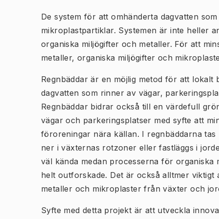
De system för att omhänderta dagvatten som fi
mikroplastpartiklar. Systemen är inte heller
organiska miljögifter och metaller. För att mi
metaller, organiska miljögifter och mikroplaste
Regnbäddar är en möjlig metod för att lokalt
dagvatten som rinner av vägar, parkeringspla
Regnbäddar bidrar också till en värdefull gr
vägar och parkeringsplatser med syfte att mi
föroreningar nära källan. I regnbäddarna tas 
ner i växternas rotzoner eller fastläggs i jor
väl kända medan processerna för organiska mil
helt outforskade. Det är också alltmer viktigt
metaller och mikroplaster från växter och jord
Syfte med detta projekt är att utveckla innov