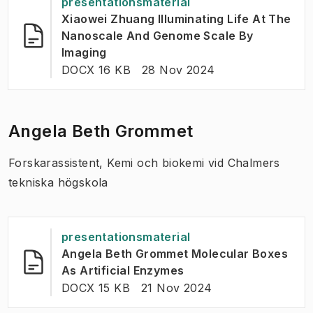
presentationsmaterial
Xiaowei Zhuang Illuminating Life At The
Nanoscale And Genome Scale By
(
Öppnas i ny flik
)
Imaging
FILTYP:
:
Senast ändrad
:
DOCX 16 KB
28 Nov 2024
Angela Beth Grommet
Forskarassistent, Kemi och biokemi vid Chalmers
tekniska högskola
presentationsmaterial
Angela Beth Grommet Molecular Boxes
(
Öppnas i ny flik
)
As Artificial Enzymes
FILTYP:
:
Senast ändrad
:
DOCX 15 KB
21 Nov 2024