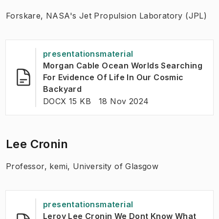
Forskare, NASA's Jet Propulsion Laboratory (JPL)
presentationsmaterial
Morgan Cable Ocean Worlds Searching
For Evidence Of Life In Our Cosmic
(
Öppnas i ny flik
)
Backyard
FILTYP:
:
Senast ändrad
:
DOCX 15 KB
18 Nov 2024
Lee Cronin
Professor, kemi, University of Glasgow
presentationsmaterial
Leroy Lee Cronin We Dont Know What