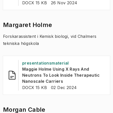
FILTYP:
:
Senast ändrad
:
DOCX 15 KB
26 Nov 2024
Margaret Holme
Forskarassistent i Kemisk biologi, vid Chalmers
tekniska högskola
presentationsmaterial
Maggie Holme Using X Rays And
Neutrons To Look Inside Therapeutic
(
Öppnas i ny flik
)
Nanoscale Carriers
FILTYP:
:
Senast ändrad
:
DOCX 15 KB
02 Dec 2024
Morgan Cable