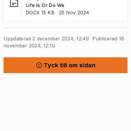
(
Öppnas i ny flik
)
Life Is Or Do We
FILTYP:
:
Senast ändrad
:
DOCX 15 KB
25 Nov 2024
Uppdaterad 2 december 2024, 12:49
Publicerad 18
november 2024, 12:10
Tyck till om sidan