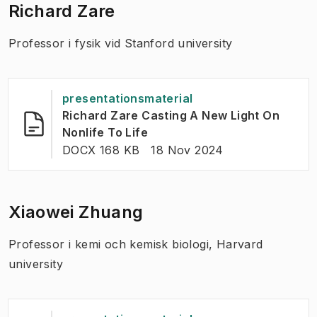
Richard Zare
Professor i fysik vid Stanford university
presentationsmaterial
Richard Zare Casting A New Light On
(
Öppnas i ny flik
)
Nonlife To Life
FILTYP:
:
Senast ändrad
:
DOCX 168 KB
18 Nov 2024
Xiaowei Zhuang
Professor i kemi och kemisk biologi, Harvard
university