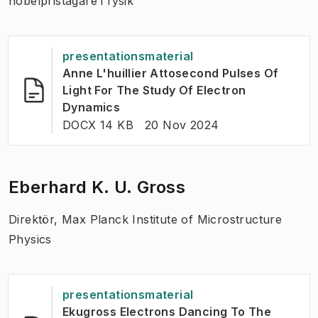
nobelpristagare i fysik
presentationsmaterial
Anne L'huillier Attosecond Pulses Of
Light For The Study Of Electron
(
Öppnas i ny flik
)
Dynamics
FILTYP:
:
Senast ändrad
:
DOCX 14 KB
20 Nov 2024
Eberhard K. U. Gross
Direktör, Max Planck Institute of Microstructure
Physics
presentationsmaterial
Ekugross Electrons Dancing To The