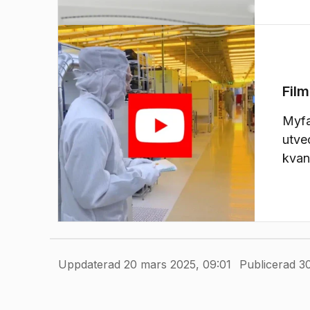
Fil
Myfa
(
Öppnas i ny flik
)
utve
kvan
Uppdaterad 20 mars 2025, 09:01
Publicerad 3