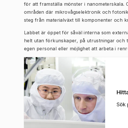
för att framställa mönster i nanometerskala. 
områden där mikrovågselektronik och fotonik 
steg från materialväxt till komponenter och kr
Labbet är öppet för såväl interna som extern
helt utan förkunskaper, på utrustningar och 
egen personal eller möjlighet att arbeta i re
Hit
(
Öppnas i ny flik
)
Sök p