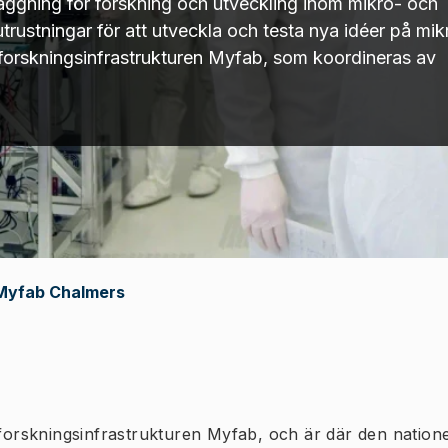
äggning för forskning och utveckling inom mikro- och
utrustningar för att utveckla och testa nya idéer på mi
 forskningsinfrastrukturen Myfab, som koordineras av
Myfab Chalmers
 forskningsinfrastrukturen Myfab, och är där den nation