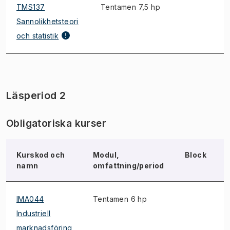
TMS137
Tentamen 7,5 hp
Sannolikhetsteori
och statistik
Läsperiod 2
Obligatoriska kurser
Kurskod och
Modul,
Block
namn
omfattning/period
IMA044
Tentamen 6 hp
1
Industriell
marknadsföring