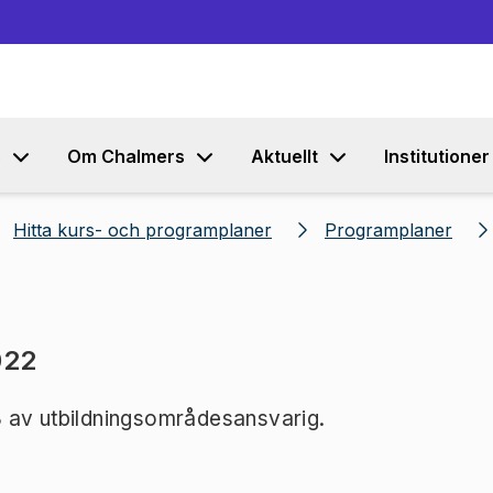
Gå till innehållet
s
Om Chalmers
Aktuellt
Institutioner
Hitta kurs- och programplaner
Programplaner
022
 av utbildningsområdesansvarig.