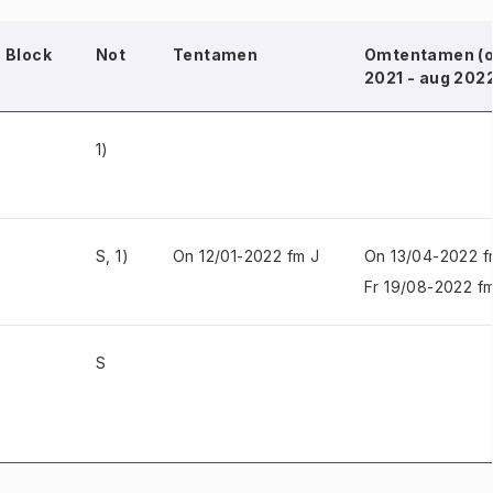
Block
Not
Tentamen
Omtentamen (o
2021 - aug 202
1)
S, 1)
On 12/01-2022 fm J
On 13/04-2022 f
Fr 19/08-2022 f
S