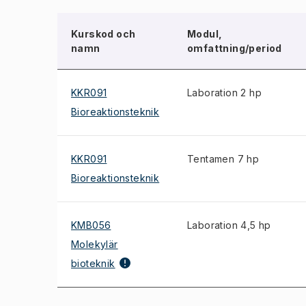
Kurskod och
Modul,
namn
omfattning/period
KKR091
Laboration 2 hp
Bioreaktionsteknik
KKR091
Tentamen 7 hp
Bioreaktionsteknik
KMB056
Laboration 4,5 hp
Molekylär
bioteknik