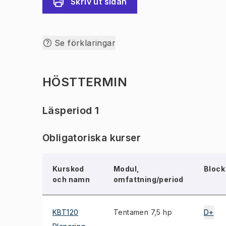
Skriv ut sidan
Se förklaringar
HÖSTTERMIN
Läsperiod 1
Obligatoriska kurser
Kurskod
Modul,
Block
och namn
omfattning/period
KBT120
Tentamen 7,5 hp
D+