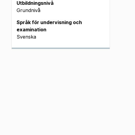
m J
Utbildningsnivå
Grundnivå
Språk för undervisning och
examination
Svenska
m J
m J