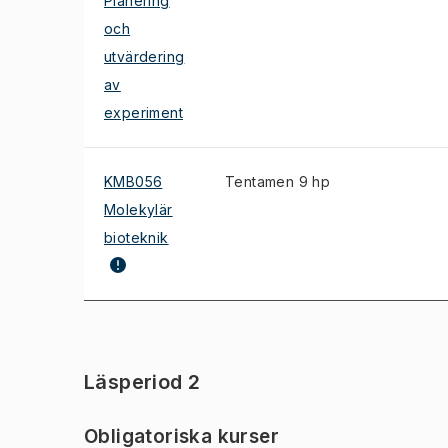
Planering
och
utvärdering
av
experiment
KMB056
Tentamen 9 hp
Molekylär
bioteknik
Läsperiod 2
Obligatoriska kurser