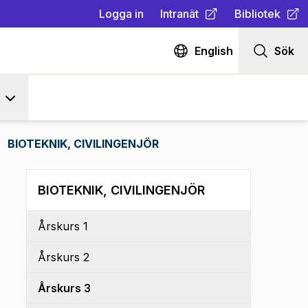
Logga in
Intranät
Bibliotek
(
Öppnas i ny flik
(
Öppnas i ny fl
)
English
Sök
BIOTEKNIK, CIVILINGENJÖR
BIOTEKNIK, CIVILINGENJÖR
Årskurs 1
Årskurs 2
Årskurs 3