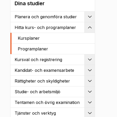
Dina studier
Planera och genomföra studier
Utvidga
Hitta kurs- och programplaner
Kollapsa
Kursplaner
Programplaner
Kursval och registrering
Utvidga
Kandidat- och examensarbete
Utvidga
Rättigheter och skyldigheter
Utvidga
Studie- och arbetsmiljö
Utvidga
Tentamen och övrig examination
Utvidga
Tjänster och verktyg
Utvidga