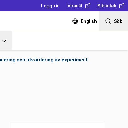
Logga in
Intranät
Bibliotek
(
Öppnas i ny flik
(
Öppnas i ny fl
)
English
Sök
anering och utvärdering av experiment