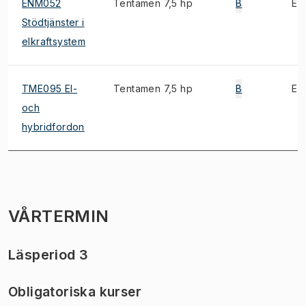
ENM052
Tentamen 7,5 hp
B
E, 
Stödtjänster i
elkraftsystem
TME095 El-
Tentamen 7,5 hp
B
E, 
och
hybridfordon
VÅRTERMIN
Läsperiod 3
Obligatoriska kurser