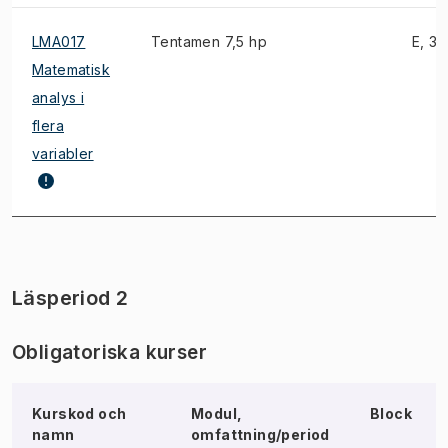
LMA017
Tentamen 7,5 hp
E, 3)
Matematisk
analys i
flera
variabler
Läsperiod 2
Obligatoriska kurser
Kurskod och
Modul,
Block
namn
omfattning/period