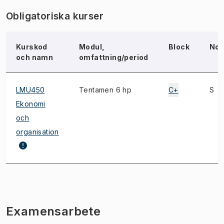
Obligatoriska kurser
Kurskod
Modul,
Block
Not
och namn
omfattning/period
LMU450
Tentamen 6 hp
C+
S
Ekonomi
och
organisation
Examensarbete