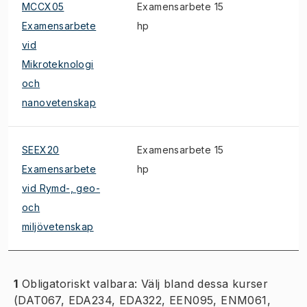
MCCX05
Examensarbete 15
Examensarbete
hp
vid
Mikroteknologi
och
nanovetenskap
SEEX20
Examensarbete 15
Examensarbete
hp
vid Rymd-, geo-
och
miljövetenskap
1
Obligatoriskt valbara: Välj bland dessa kurser
(DAT067, EDA234, EDA322, EEN095, ENM061,