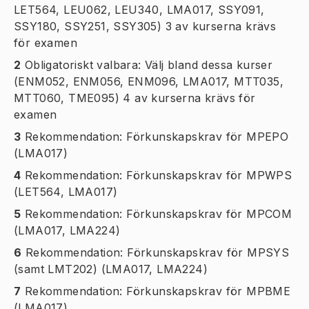
LET564, LEU062, LEU340, LMA017, SSY091,
SSY180, SSY251, SSY305) 3 av kurserna krävs
för examen
2
Obligatoriskt valbara: Välj bland dessa kurser
(ENM052, ENM056, ENM096, LMA017, MTT035,
MTT060, TME095) 4 av kurserna krävs för
examen
3
Rekommendation: Förkunskapskrav för MPEPO
(LMA017)
4
Rekommendation: Förkunskapskrav för MPWPS
(LET564, LMA017)
5
Rekommendation: Förkunskapskrav för MPCOM
(LMA017, LMA224)
6
Rekommendation: Förkunskapskrav för MPSYS
(samt LMT202) (LMA017, LMA224)
7
Rekommendation: Förkunskapskrav för MPBME
(LMA017)