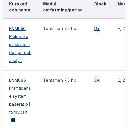
Kurskod
Modul,
Block
Not
och namn
omfattning/period
ENM056
Tentamen 7,5 hp
D+
E, 2)
Elektriska
maskiner -
design och
analys
ENM096
Tentamen 7,5 hp
C+
E, 2)
Framtidens
elsystem
baserat på
förnybart