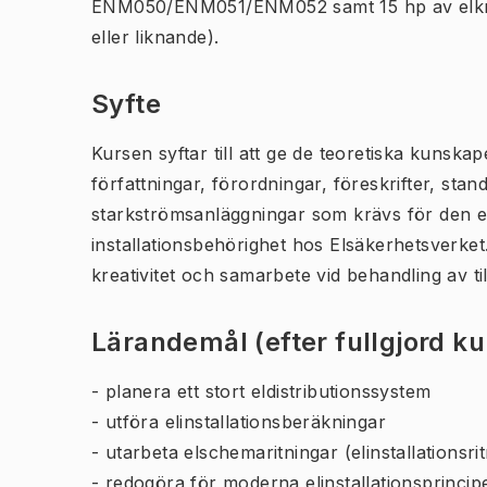
ENM050/ENM051/ENM052 samt 15 hp av elkra
eller liknande).
Syfte
Kursen syftar till att ge de teoretiska kunskap
författningar, förordningar, föreskrifter, sta
starkströmsanläggningar som krävs för den e
installationsbehörighet hos Elsäkerhetsverket. 
kreativitet och samarbete vid behandling av t
Lärandemål (efter fullgjord k
- planera ett stort eldistributionssystem
- utföra elinstallationsberäkningar
- utarbeta elschemaritningar (elinstallationsri
- redogöra för moderna elinstallationsprincipe