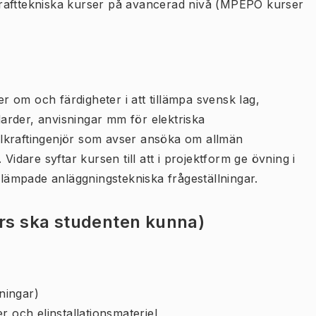
fttekniska kurser på avancerad nivå (MPEPO kurser
er om och färdigheter i att tillämpa svensk lag,
ndarder, anvisningar mm för elektriska
lkraftingenjör som avser ansöka om allmän
Vidare syftar kursen till att i projektform ge övning i
illämpade anläggningstekniska frågeställningar.
urs ska studenten kunna)
tningar)
r och elinstallationsmateriel