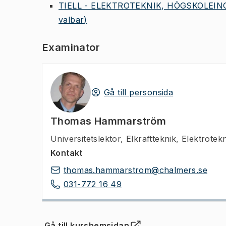
TIELL - ELEKTROTEKNIK, HÖGSKOLEINGEN
valbar)
Examinator
Gå till personsida
Thomas Hammarström
Universitetslektor
,
Elkraftteknik, Elektrotek
Kontakt
thomas.hammarstrom@chalmers.se
031-772 16 49
Gå till kurshemsidan