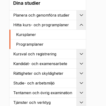
Dina studier
Planera och genomföra studier
Utvidga
Hitta kurs- och programplaner
Kollapsa
Kursplaner
Programplaner
Kursval och registrering
Utvidga
Kandidat- och examensarbete
Utvidga
Rättigheter och skyldigheter
Utvidga
Studie- och arbetsmiljö
Utvidga
Tentamen och övrig examination
Utvidga
Tjänster och verktyg
Utvidga