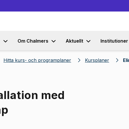
Gå till innehållet
s
Om Chalmers
Aktuellt
Institutioner
Hitta kurs- och programplaner
Kursplaner
El
allation med
ap