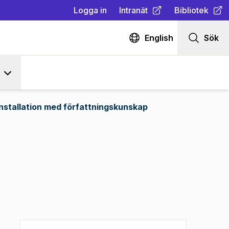
Logga in
Intranät
Bibliotek
(
Öppnas i ny flik
(
Öppnas i ny fl
)
English
Sök
installation med författningskunskap