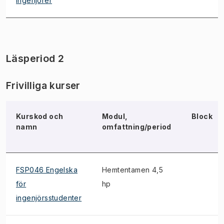
ingenjörer
Läsperiod 2
Frivilliga kurser
Kurskod och
Modul,
Block
namn
omfattning/period
FSP046 Engelska
Hemtentamen 4,5
för
hp
ingenjörsstudenter