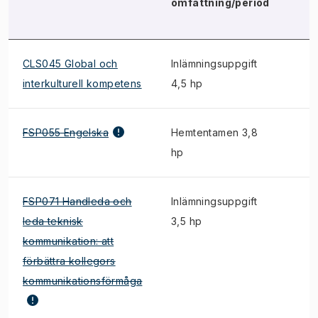
omfattning/period
CLS045 Global och
Inlämningsuppgift
interkulturell kompetens
4,5 hp
FSP055 Engelska
Hemtentamen 3,8
hp
FSP071 Handleda och
Inlämningsuppgift
leda teknisk
3,5 hp
kommunikation: att
förbättra kollegors
kommunikationsförmåga