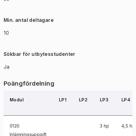
Min. antal deltagare
10
Sökbar för utbytesstudenter
Ja
Poängfördelning
Modul
LP1
LP2
LP3
LP4
0120
3 hp
4,5 hp
Inlämningsuppgift