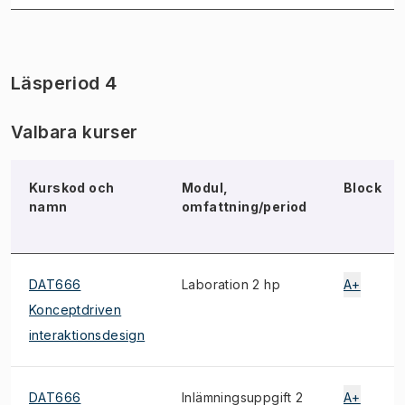
Läsperiod 4
Valbara kurser
Kurskod och
Modul,
Block
namn
omfattning/period
DAT666
Laboration 2 hp
A+
Konceptdriven
interaktionsdesign
DAT666
Inlämningsuppgift 2
A+