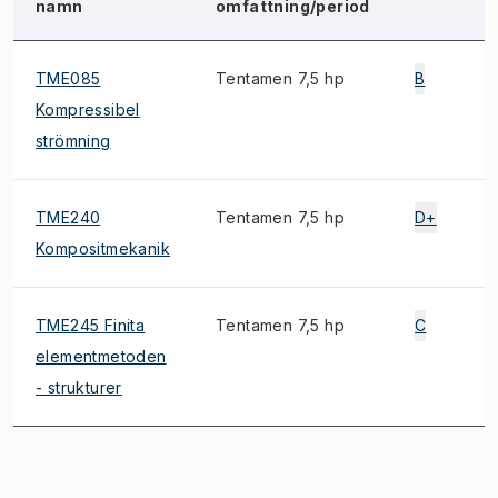
namn
omfattning/period
TME085
Tentamen 7,5 hp
B
Kompressibel
strömning
TME240
Tentamen 7,5 hp
D+
Kompositmekanik
TME245 Finita
Tentamen 7,5 hp
C
elementmetoden
- strukturer