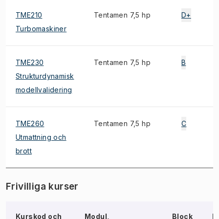
TME210
Tentamen 7,5 hp
D+
Turbomaskiner
TME230
Tentamen 7,5 hp
B
Strukturdynamisk
modellvalidering
TME260
Tentamen 7,5 hp
C
Utmattning och
brott
Frivilliga kurser
Kurskod och
Modul,
Block
N