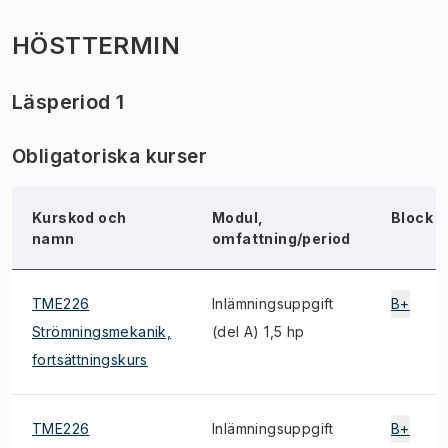
HÖSTTERMIN
Läsperiod 1
Obligatoriska kurser
Kurskod och
Modul,
Block
namn
omfattning/period
TME226
Inlämningsuppgift
B+
Strömningsmekanik,
(del A) 1,5 hp
fortsättningskurs
TME226
Inlämningsuppgift
B+