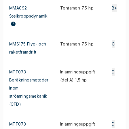
MMA092
Tentamen 7,5 hp
B+
Stelkroppsdynamik
MMS175 Flyg- och
Tentamen 7,5 hp
C
raketframdrift
MTF073
Inlämningsuppgift
D
Beräkningsmetoder
(del A) 1,5 hp
inom
strömningsmekanik
(CFD)
MTF073
Inlämningsuppgift
D