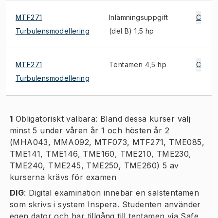
MTF271
Inlämningsuppgift
C
Turbulensmodellering
(del B) 1,5 hp
MTF271
Tentamen 4,5 hp
C
Turbulensmodellering
1
Obligatoriskt valbara: Bland dessa kurser välj
minst 5 under våren år 1 och hösten år 2
(MHA043, MMA092, MTF073, MTF271, TME085,
TME141, TME146, TME160, TME210, TME230,
TME240, TME245, TME250, TME260) 5 av
kurserna krävs för examen
DIG
:
Digital examination innebär en salstentamen
som skrivs i system Inspera. Studenten använder
egen dator och har tillgång till tentamen via Safe