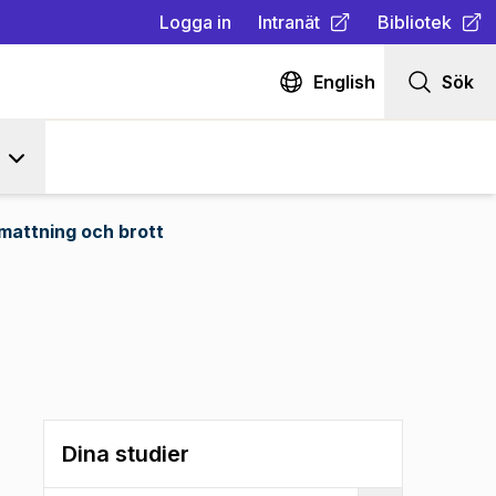
Logga in
Intranät
Bibliotek
(
Öppnas i ny flik
(
Öppnas i ny fl
)
English
Sök
mattning och brott
Dina studier