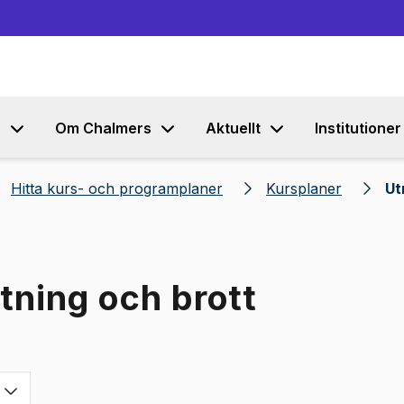
Gå till innehållet
s
Om Chalmers
Aktuellt
Institutioner
Hitta kurs- och programplaner
Kursplaner
Ut
tning och brott