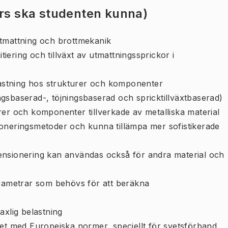
urs ska studenten kunna)
tmattning och brottmekanik
itiering och tillväxt av utmattningssprickor i
elastning hos strukturer och komponenter
gsbaserad-, töjningsbaserad och spricktillväxtbaserad)
rer och komponenter tillverkade av metalliska material
ioneringsmetoder och kunna tillämpa mer sofistikerade
ensionering kan användas också för andra material och
arametrar som behövs för att beräkna
axlig belastning
het med Europeiska normer, speciellt för svetsförband