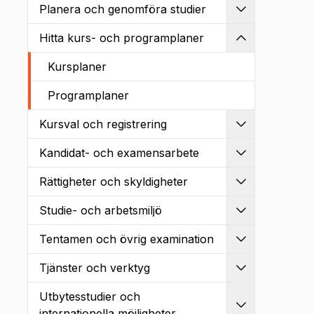
Planera och genomföra studier
Utvidga
Hitta kurs- och programplaner
Kollapsa
Kursplaner
Programplaner
Kursval och registrering
Utvidga
Kandidat- och examensarbete
Utvidga
Rättigheter och skyldigheter
Utvidga
Studie- och arbetsmiljö
Utvidga
Tentamen och övrig examination
Utvidga
Tjänster och verktyg
Utvidga
Utbytesstudier och
Utvidga
internationella möjligheter