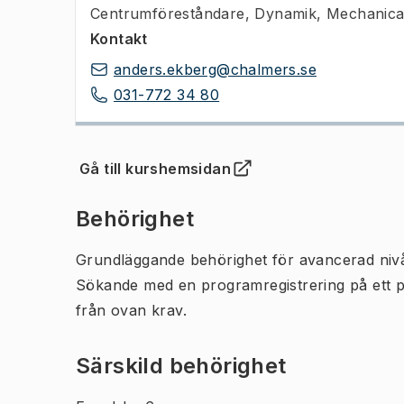
Centrumföreståndare
,
Dynamik, Mechanical
Kontakt
anders.ekberg@chalmers.se
031-772 34 80
Gå till kurshemsidan
(
Öppnas i ny flik
)
Behörighet
Grundläggande behörighet för avancerad niv
Sökande med en programregistrering på ett 
från ovan krav.
Särskild behörighet