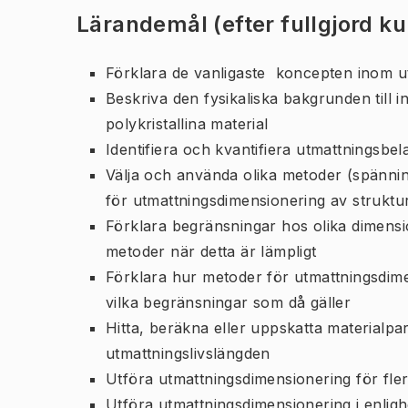
Lärandemål (efter fullgjord k
Förklara de vanligaste koncepten inom u
Beskriva den fysikaliska bakgrunden till in
polykristallina material
Identifiera och kvantifiera utmattningsb
Välja och använda olika metoder (spännin
för utmattningsdimensionering av struktu
Förklara begränsningar hos olika dimens
metoder när detta är lämpligt
Förklara hur metoder för utmattningsdim
vilka begränsningar som då gäller
Hitta, beräkna eller uppskatta materialp
utmattningslivslängden
Utföra utmattningsdimensionering för fler
Utföra utmattningsdimensionering i enlig