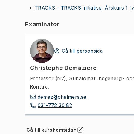
TRACKS - TRACKS initiative, Årskurs 1
(
Examinator
Gå till personsida
Christophe Demaziere
Professor (N2)
,
Subatomär, högenergi- och
Kontakt
demaz@chalmers.se
031-772 30 82
Gå till kurshemsidan
(
Öppnas i ny flik
)