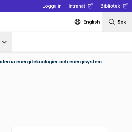
Logga in
Intranät
Bibliotek
(
Öppnas i ny flik
(
Öppnas i ny fl
)
English
Sök
derna energiteknologier och energisystem