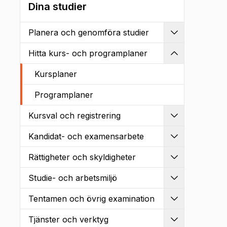
Dina studier
Planera och genomföra studier
Utvidga
Hitta kurs- och programplaner
Kollapsa
Kursplaner
Programplaner
Kursval och registrering
Utvidga
Kandidat- och examensarbete
Utvidga
Rättigheter och skyldigheter
Utvidga
Studie- och arbetsmiljö
Utvidga
Tentamen och övrig examination
Utvidga
Tjänster och verktyg
Utvidga