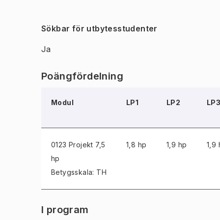
Sökbar för utbytesstudenter
Ja
Poängfördelning
Modul
LP1
LP2
LP
0123 Projekt
7,5
1,8 hp
1,9 hp
1,9
hp
Betygsskala: TH
I program