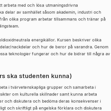
att arbeta med och lösa utmaningsdrivna
ika delar av samhället såsom akademin, industri och
r från olika program arbetar tillsammans och tränar på
klingsteam.
ldioxidneutrala energikällor. Kursen beskriver olika
ördelar/nackdelar och hur de beror på varandra. Genom
ssa teknologier fungerar och hur de bidrar till några av
urs ska studenten kunna)
beta i tvärvetenskapliga grupper och samarbeta i
sikter om kulturella skillnader samt kunna arbeta
ekter och diskutera och bedöma deras konsekvenser i
ligt och skriftligt på engelska förklara och diskutera