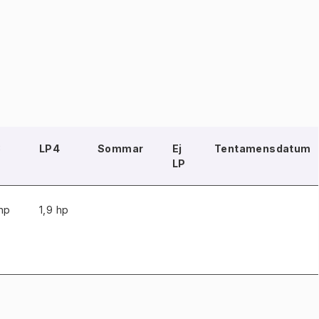
3
LP4
Sommar
Ej
Tentamensdatum
LP
 hp
1,9 hp