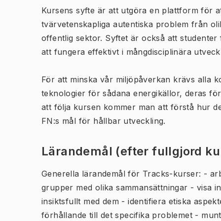
Kursens syfte är att utgöra en plattform för 
tvärvetenskapliga autentiska problem från ol
offentlig sektor. Syftet är också att studente
att fungera effektivt i mångdisciplinära utvec
För att minska vår miljöpåverkan krävs alla ko
teknologier för sådana energikällor, deras f
att följa kursen kommer man att förstå hur de
FN:s mål för hållbar utveckling.
Lärandemål (efter fullgjord k
Generella lärandemål för Tracks-kurser: - ar
grupper med olika sammansättningar - visa in
insiktsfullt med dem - identifiera etiska asp
förhållande till det specifika problemet - munt