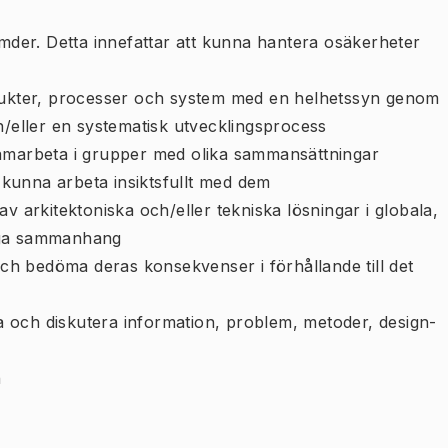
er. Detta innefattar att kunna hantera osäkerheter
odukter, processer och system med en helhetssyn genom
h/eller en systematisk utvecklingsprocess
samarbeta i grupper med olika sammansättningar
t kunna arbeta insiktsfullt med dem
v arkitektoniska och/eller tekniska lösningar i globala,
iga sammanhang
 och bedöma deras konsekvenser i förhållande till det
ara och diskutera information, problem, metoder, design-
n