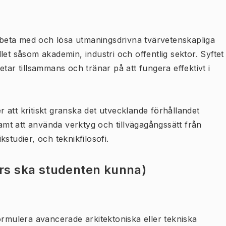
arbeta med och lösa utmaningsdrivna tvärvetenskapliga
let såsom akademin, industri och offentlig sektor. Syftet
tar tillsammans och tränar på att fungera effektivt i
er att kritiskt granska det utvecklande förhållandet
samt att använda verktyg och tillvägagångssätt från
studier, och teknikfilosofi.
urs ska studenten kunna)
 formulera avancerade arkitektoniska eller tekniska