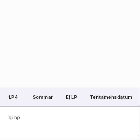
LP4
Sommar
Ej LP
Tentamensdatum
15 hp