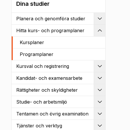
Dina studier
Planera och genomföra studier
Utvidga
Hitta kurs- och programplaner
Kollapsa
Kursplaner
Programplaner
Kursval och registrering
Utvidga
Kandidat- och examensarbete
Utvidga
Rättigheter och skyldigheter
Utvidga
Studie- och arbetsmiljö
Utvidga
Tentamen och övrig examination
Utvidga
Tjänster och verktyg
Utvidga