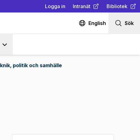
Logga in
Intranät
Bibliotek
(
Öppnas i ny flik
(
Öppnas i ny fl
)
English
Sök
knik, politik och samhälle