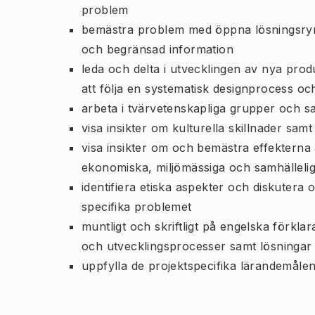
problem
bemästra problem med öppna lösningsrymd
och begränsad information
leda och delta i utvecklingen av nya pr
att följa en systematisk designprocess oc
arbeta i tvärvetenskapliga grupper och 
visa insikter om kulturella skillnader sam
visa insikter om och bemästra effekterna a
ekonomiska, miljömässiga och samhällel
identifiera etiska aspekter och diskutera
specifika problemet
muntligt och skriftligt på engelska förkl
och utvecklingsprocesser samt lösningar
uppfylla de projektspecifika lärandemåle