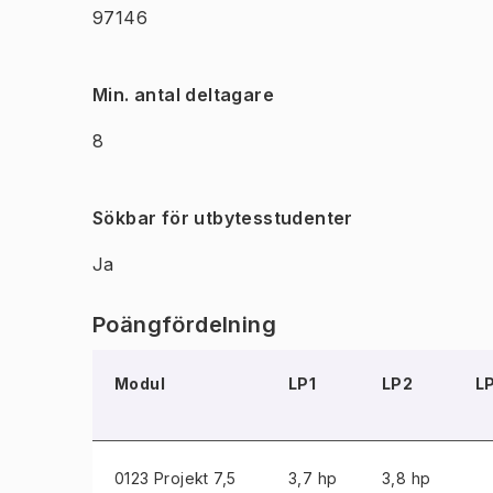
97146
Min. antal deltagare
8
Sökbar för utbytesstudenter
Ja
Poängfördelning
Modul
LP1
LP2
L
0123 Projekt
7,5
3,7 hp
3,8 hp