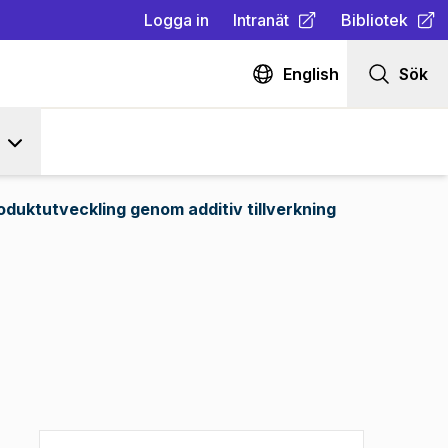
Logga in
Intranät
Bibliotek
(
Öppnas i ny flik
(
Öppnas i ny fl
)
English
Sök
oduktutveckling genom additiv tillverkning