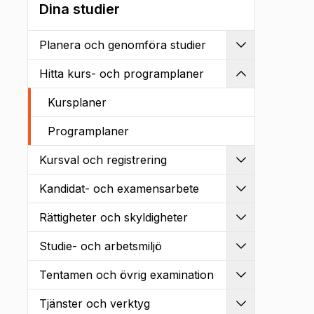
Dina studier
Planera och genomföra studier
Utvidga
Hitta kurs- och programplaner
Kollapsa
Kursplaner
Programplaner
Kursval och registrering
Utvidga
Kandidat- och examensarbete
Utvidga
Rättigheter och skyldigheter
Utvidga
Studie- och arbetsmiljö
Utvidga
Tentamen och övrig examination
Utvidga
Tjänster och verktyg
Utvidga