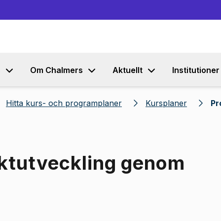
Gå till innehållet
s
Om Chalmers
Aktuellt
Institutioner
Hitta kurs- och programplaner
Kursplaner
Pr
uktutveckling genom