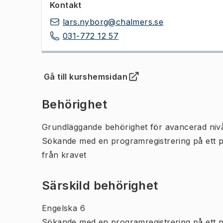
Kontakt
lars.nyborg@chalmers.se
031-772 12 57
Gå till kurshemsidan
(
Öppnas i ny flik
)
Behörighet
Grundläggande behörighet för avancerad niv
Sökande med en programregistrering på ett 
från kravet
Särskild behörighet
Engelska 6
Sökande med en programregistrering på ett 