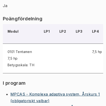
Ja
Poängfördelning
Modul
LP1
LP2
LP3
LP4
0101 Tentamen
7,5 hp
7,5 hp
Betygsskala: TH
I program
MPCAS - Komplexa adaptiva system, Årskurs 1
(obligatoriskt valbar)