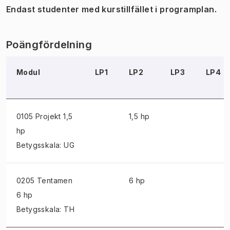
Endast studenter med kurstillfället i programplan.
Poängfördelning
Modul
LP1
LP2
LP3
LP4
0105 Projekt
1,5
1,5 hp
hp
Betygsskala: UG
0205 Tentamen
6 hp
6 hp
Betygsskala: TH