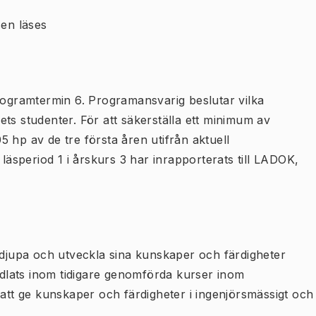
en läses
programtermin 6. Programansvarig beslutar vilka
ts studenter. För att säkerställa ett minimum av
 hp av de tre första åren utifrån aktuell
 läsperiod 1 i årskurs 3 har inrapporterats till LADOK,
ördjupa och utveckla sina kunskaper och färdigheter
lats inom tidigare genomförda kurser inom
 att ge kunskaper och färdigheter i ingenjörsmässigt och