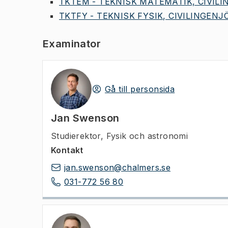
TKTEM - TEKNISK MATEMATIK, CIVILIN
TKTFY - TEKNISK FYSIK, CIVILINGENJÖ
Examinator
Gå till personsida
Jan Swenson
Studierektor
,
Fysik och astronomi
Kontakt
jan.swenson@chalmers.se
031-772 56 80