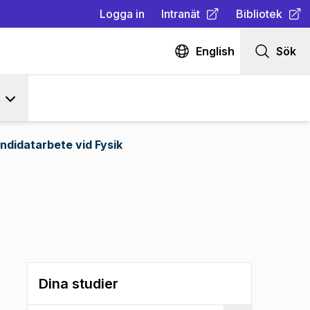
Logga in
Intranät
Bibliotek
(
Öppnas i ny flik
(
Öppnas i ny fl
)
English
Sök
ndidatarbete vid Fysik
Dina studier