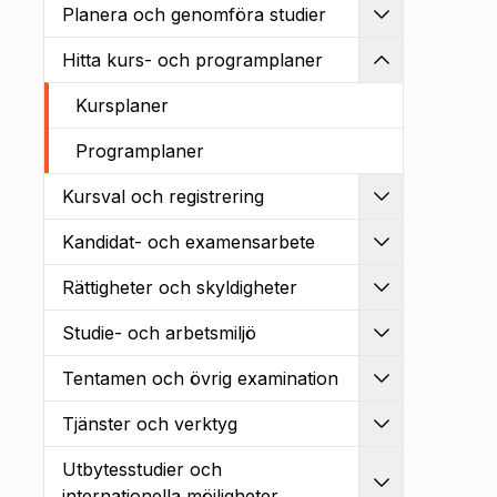
Planera och genomföra studier
Utvidga
Hitta kurs- och programplaner
Kollapsa
Kursplaner
Programplaner
Kursval och registrering
Utvidga
Kandidat- och examensarbete
Utvidga
Rättigheter och skyldigheter
Utvidga
Studie- och arbetsmiljö
Utvidga
Tentamen och övrig examination
Utvidga
Tjänster och verktyg
Utvidga
Utbytesstudier och
Utvidga
internationella möjligheter