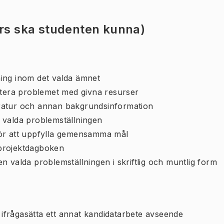
urs ska studenten kunna)
ing inom det valda ämnet
rtera problemet med givna resurser
teratur och annan bakgrundsinformation
 valda problemställningen
för att uppfylla gemensamma mål
projektdagboken
den valda problemställningen i skriftlig och muntlig form
t ifrågasätta ett annat kandidatarbete avseende