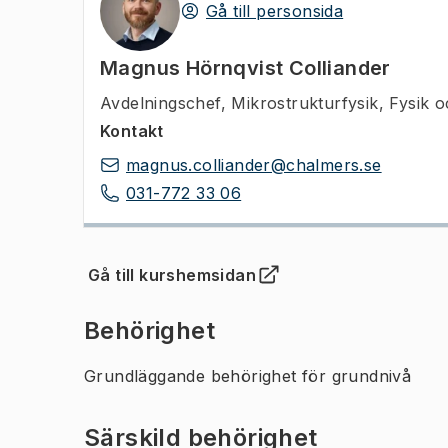
Gå till personsida
Magnus Hörnqvist Colliander
Avdelningschef
,
Mikrostrukturfysik, Fysik 
Kontakt
magnus.colliander@chalmers.se
031-772 33 06
Gå till kurshemsidan
(
Öppnas i ny flik
)
Behörighet
Grundläggande behörighet för grundnivå
Särskild behörighet