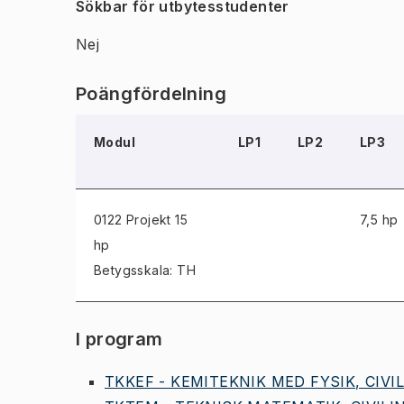
Sökbar för utbytesstudenter
Nej
Poängfördelning
Modul
LP1
LP2
LP3
0122 Projekt
15
7,5 hp
hp
Betygsskala: TH
I program
TKKEF - KEMITEKNIK MED FYSIK, CIVIL