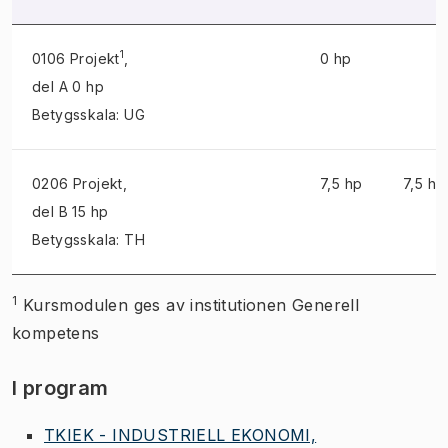
1
0106 Projekt
,
0 hp
del A 0 hp
Betygsskala: UG
0206 Projekt
,
7,5 hp
7,5 hp
del B 15 hp
Betygsskala: TH
1
Kursmodulen ges av institutionen Generell
kompetens
I program
TKIEK - INDUSTRIELL EKONOMI,