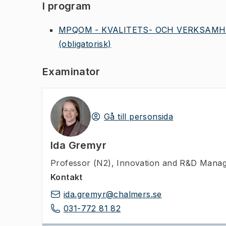
I program
MPQOM - KVALITETS- OCH VERKSAMH
(obligatorisk)
Examinator
Gå till personsida
Ida Gremyr
Professor (N2)
,
Innovation and R&D Manag
Kontakt
ida.gremyr@chalmers.se
031-772 81 82