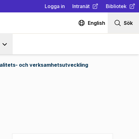
Logga in
Intranät
Bibliotek
(
Öppnas i ny flik
(
Öppnas i ny fl
)
English
Sök
alitets- och verksamhetsutveckling