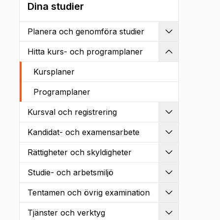
Dina studier
Planera och genomföra studier
Utvidga
Hitta kurs- och programplaner
Kollapsa
Kursplaner
Programplaner
Kursval och registrering
Utvidga
Kandidat- och examensarbete
Utvidga
Rättigheter och skyldigheter
Utvidga
Studie- och arbetsmiljö
Utvidga
Tentamen och övrig examination
Utvidga
Tjänster och verktyg
Utvidga