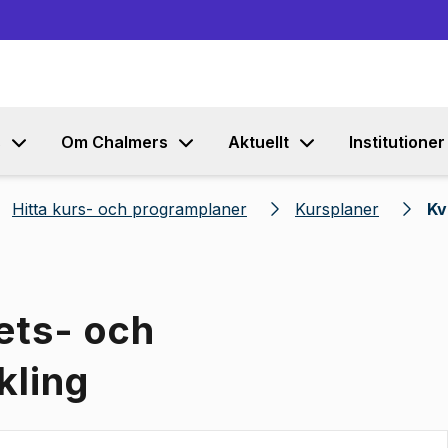
Gå till innehållet
s
Om Chalmers
Aktuellt
Institutioner
Hitta kurs- och programplaner
Kursplaner
Kv
tets- och
kling