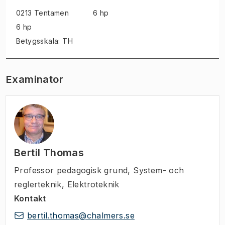
0213 Tentamen
6 hp
6 hp
Betygsskala: TH
Examinator
Bertil Thomas
Professor pedagogisk grund
,
System- och
reglerteknik, Elektroteknik
Kontakt
bertil.thomas@chalmers.se