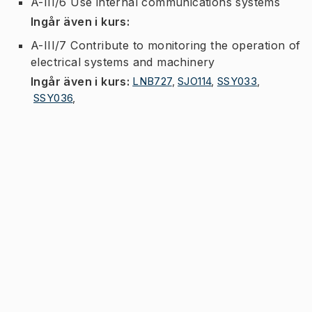
A-III/6 Use internal communications systems
Ingår även i kurs
:
A-III/7 Contribute to monitoring the operation of
electrical systems and machinery
Ingår även i kurs
:
LNB727
,
SJO114
,
SSY033
,
SSY036
,