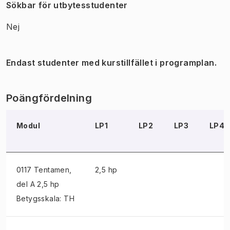
Sökbar för utbytesstudenter
Nej
Endast studenter med kurstillfället i programplan.
Poängfördelning
Modul
LP1
LP2
LP3
LP4
0117 Tentamen
,
2,5 hp
del A 2,5 hp
Betygsskala: TH