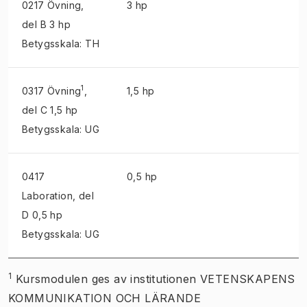
0217 Övning
,
3 hp
del B 3 hp
Betygsskala: TH
1
0317 Övning
,
1,5 hp
del C 1,5 hp
Betygsskala: UG
0417
0,5 hp
Laboration
, del
D 0,5 hp
Betygsskala: UG
1
Kursmodulen ges av institutionen VETENSKAPENS
KOMMUNIKATION OCH LÄRANDE