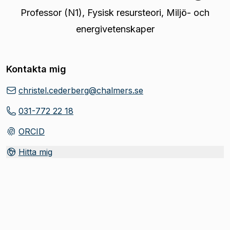
Professor (N1)
,
Fysisk resursteori, Miljö- och
energivetenskaper
Kontakta mig
christel.cederberg@chalmers.se
031-772 22 18
ORCID
(
Öppnas i ny flik
)
Hitta mig