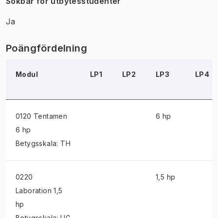
Sökbar för utbytesstudenter
Ja
Poängfördelning
Modul
LP1
LP2
LP3
LP4
0120 Tentamen
6 hp
6 hp
Betygsskala: TH
0220
1,5 hp
Laboration
1,5
hp
Betygsskala: UG