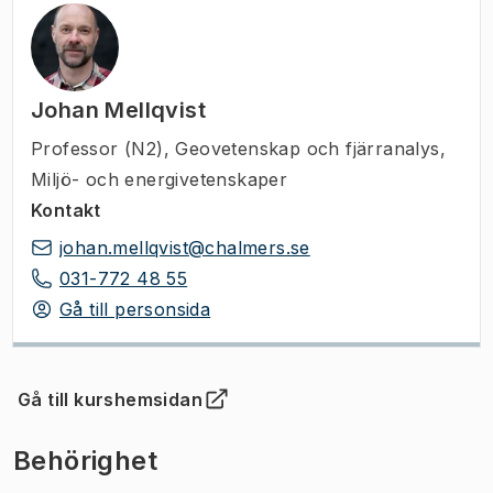
Johan Mellqvist
Professor (N2)
,
Geovetenskap och fjärranalys,
Miljö- och energivetenskaper
Kontakt
johan.mellqvist@chalmers.se
031-772 48 55
Gå till personsida
Gå till kurshemsidan
(
Öppnas i ny flik
)
Behörighet