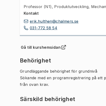
Professor (N1)
,
Produktutveckling, Mechan
Kontakt
erik.hulthen@chalmers.se
031-772 58 54
Gå till kurshemsidan
(
Öppnas i ny flik
)
Behörighet
Grundläggande behörighet för grundnivå
Sökande med en programregistrering på ett 
från ovan krav.
Särskild behörighet