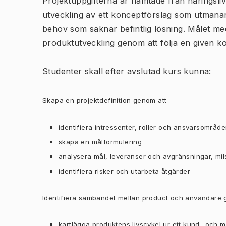
Projektuppgifterna är hämtade från näringsliv
utveckling av ett konceptförslag som utmanar en
behov som saknar befintlig lösning. Målet med 
produktutveckling genom att följa en given k
Studenter skall efter avslutad kurs kunna:
Skapa en projektdefinition genom att
identifiera intressenter, roller och ansvarsområ
skapa en målformulering
analysera mål, leveranser och avgränsningar, mi
identifiera risker och utarbeta åtgärder
Identifiera sambandet mellan product och användare
kartlägga produktens livscykel ur ett kund- och m