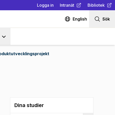
Logga in
Intranät
Bibliotek
(
Öppnas i ny flik
(
Öppnas i ny fl
)
English
Sök
oduktutvecklingsprojekt
Dina studier