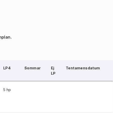
mplan.
LP4
Sommar
Ej
Tentamensdatum
LP
5 hp