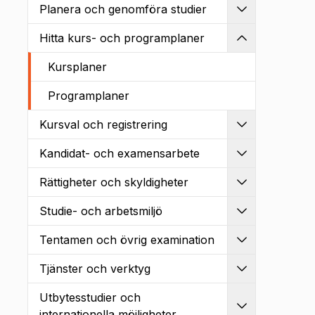
Planera och genomföra studier
Utvidga
Hitta kurs- och programplaner
Kollapsa
Kursplaner
Programplaner
Kursval och registrering
Utvidga
Kandidat- och examensarbete
Utvidga
Rättigheter och skyldigheter
Utvidga
Studie- och arbetsmiljö
Utvidga
Tentamen och övrig examination
Utvidga
Tjänster och verktyg
Utvidga
Utbytesstudier och
Utvidga
internationella möjligheter