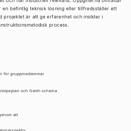
et och har industriell relevans. Uppgifterna omfattar
 befintlig teknisk lösning eller tillfredsställer ett
projektet är att ge erfarenhet och insikter i
onstruktionsmetodisk process.
den för gruppmedlemmar
lstolpeplan och Gantt-schema
 genom att
iljöperspektiv