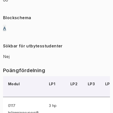
Blockschema
A
Sökbar för utbytesstudenter
Nej
Poängfördelning
Modul
LP1
LP2
LP3
LP4
0117
3 hp
Inlämningsuppgift