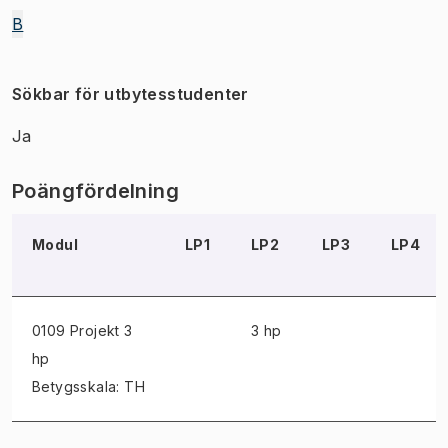
B
Sökbar för utbytesstudenter
Ja
Poängfördelning
Modul
LP1
LP2
LP3
LP4
0109 Projekt
3
3 hp
hp
Betygsskala: TH