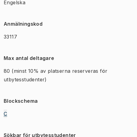
Engelska
Anmälningskod
33117
Max antal deltagare
80
(minst 10% av platserna reserveras för
utbytesstudenter)
Blockschema
C
Sökbar för utbytesstudenter